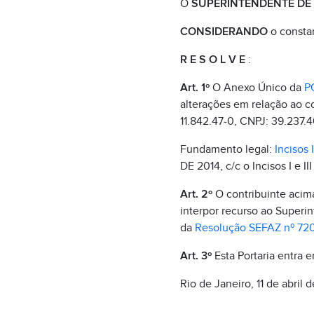
O
SUPERINTENDENTE DE F
CONSIDERANDO
o consta
R E S O L V E
:
Art. 1º
O Anexo Único da
P
alterações em relação ao c
11.842.47-0, CNPJ: 39.237.
Fundamento legal:
Incisos 
DE 2014, c/c o Incisos I e II
Art. 2º
O contribuinte acima 
interpor recurso ao Superin
da
Resolução SEFAZ nº 72
Art. 3º
Esta Portaria entra 
Rio de Janeiro, 11 de abril 