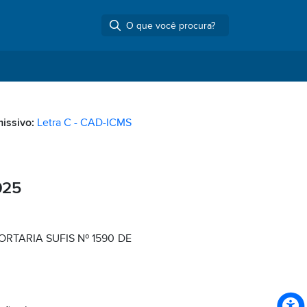
missivo:
Letra C - CAD-ICMS
025
RTARIA SUFIS Nº 1590 DE