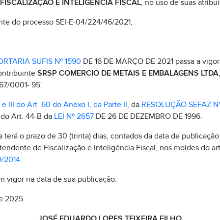
ISCALIZAÇÃO E INTELIGÊNCIA FISCAL
, no uso de suas atribui
nte do processo SEI-E-04/224/46/2021,
ORTARIA SUFIS Nº 1590
DE 16 DE MARÇO DE 2021 passa a vigora
ontribuinte
SRSP COMERCIO DE METAIS E EMBALAGENS LTDA
467/0001- 95:
I e III do Art. 60 do Anexo I, da Parte II
, da
RESOLUÇÃO SEFAZ Nº
I do Art. 44-B da
LEI Nº 2657
DE 26 DE DEZEMBRO DE 1996.
terá o prazo de 30 (trinta) dias, contados da data de publicação 
tendente de Fiscalização e Inteligência Fiscal, nos moldes do ar
0/2014
.
em vigor na data de sua publicação.
de 2025
JOSÉ EDUARDO LOPES TEIXEIRA FILHO