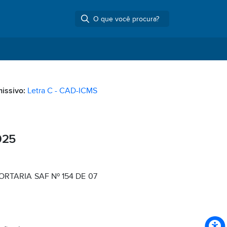
missivo:
Letra C - CAD-ICMS
025
RTARIA SAF Nº 154 DE 07