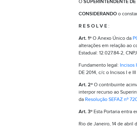
O
SUPERINTENDENTE DE F
CONSIDERANDO
o consta
R E S O L V E
:
Art. 1º
O Anexo Único da
P
alterações em relação ao c
Estadual: 12.027.84-2, CNP
Fundamento legal:
Incisos 
DE 2014, c/c o Incisos I e II
Art. 2º
O contribuinte acima 
interpor recurso ao Superin
da
Resolução SEFAZ nº 72
Art. 3º
Esta Portaria entra 
Rio de Janeiro, 14 de abril