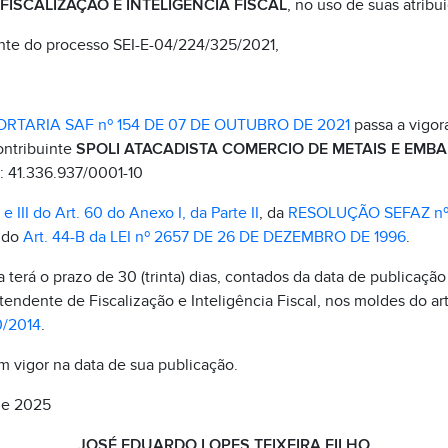
ISCALIZAÇÃO E INTELIGÊNCIA FISCAL
, no uso de suas atribui
nte do processo SEI-E-04/224/325/2021,
ORTARIA SAF nº 154 DE 07 DE OUTUBRO DE 2021
passa a vigor
ontribuinte
SPOLI ATACADISTA COMERCIO DE METAIS E EMB
J: 41.336.937/0001-10
I e III do Art. 60 do Anexo I, da Parte II
, da
RESOLUÇÃO SEFAZ nº
I do
Art. 44-B da LEI nº 2657 DE 26 DE DEZEMBRO DE 1996
.
terá o prazo de 30 (trinta) dias, contados da data de publicação 
tendente de Fiscalização e Inteligência Fiscal, nos moldes do ar
0/2014
.
em vigor na data de sua publicação.
 de 2025
JOSÉ EDUARDO LOPES TEIXEIRA FILHO