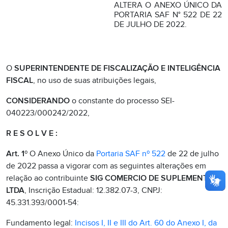
ALTERA O ANEXO ÚNICO DA
PORTARIA SAF N° 522 DE 22
DE JULHO DE 2022.
O
SUPERINTENDENTE DE FISCALIZAÇÃO E INTELIGÊNCIA
FISCAL
, no uso de suas atribuições legais,
CONSIDERANDO
o constante do processo SEI-
040223/000242/2022,
R E S O L V E :
Art. 1
º O Anexo Único da
Portaria SAF nº 522
de 22 de julho
de 2022 passa a vigorar com as seguintes alterações em
relação ao contribuinte
SIG COMERCIO DE SUPLEMENTOS
LTDA
, Inscrição Estadual: 12.382.07-3, CNPJ:
45.331.393/0001-54:
Fundamento legal:
Incisos I, II e III do Art. 60 do Anexo I, da