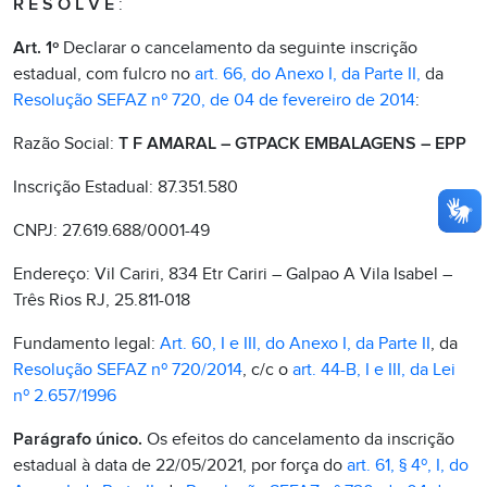
R E S O L V E
:
Art. 1º
Declarar o cancelamento da seguinte inscrição
estadual, com fulcro no
art. 66, do Anexo I, da Parte II,
da
Resolução SEFAZ nº 720, de 04 de fevereiro de 2014
:
Razão Social:
T F AMARAL – GTPACK EMBALAGENS – EPP
Inscrição Estadual: 87.351.580
CNPJ: 27.619.688/0001-49
Endereço: Vil Cariri, 834 Etr Cariri – Galpao A Vila Isabel –
Três Rios RJ, 25.811-018
Fundamento legal:
Art. 60, I e III, do Anexo I, da Parte II
, da
Resolução SEFAZ nº 720/2014
, c/c o
art. 44-B, I e III, da Lei
nº 2.657/1996
Parágrafo único.
Os efeitos do cancelamento da inscrição
estadual à data de 22/05/2021, por força do
art. 61, § 4º, I, do