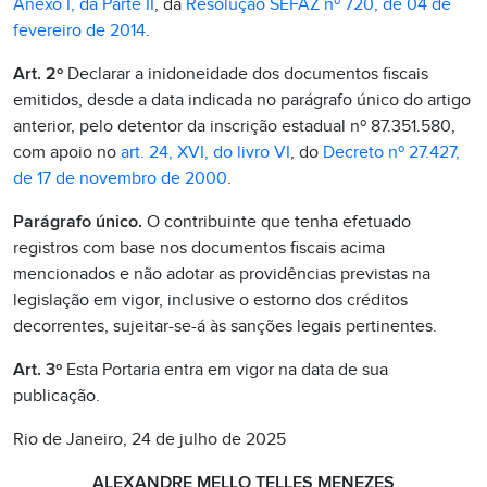
Anexo I, da Parte II
, da
Resolução SEFAZ nº 720, de 04 de
fevereiro de 2014
.
Art. 2º
Declarar a inidoneidade dos documentos fiscais
emitidos, desde a data indicada no parágrafo único do artigo
anterior, pelo detentor da inscrição estadual nº 87.351.580,
com apoio no
art. 24, XVI, do livro VI
, do
Decreto nº 27.427,
de 17 de novembro de 2000
.
Parágrafo único.
O contribuinte que tenha efetuado
registros com base nos documentos fiscais acima
mencionados e não adotar as providências previstas na
legislação em vigor, inclusive o estorno dos créditos
decorrentes, sujeitar-se-á às sanções legais pertinentes.
Art. 3º
Esta Portaria entra em vigor na data de sua
publicação.
Rio de Janeiro, 24 de julho de 2025
ALEXANDRE MELLO TELLES MENEZES