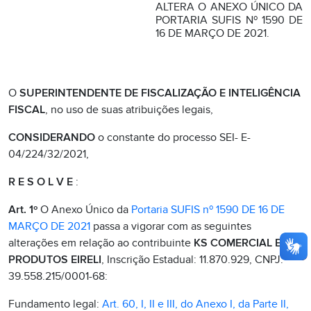
ALTERA O ANEXO ÚNICO DA
PORTARIA SUFIS Nº 1590 DE
16 DE MARÇO DE 2021.
O
SUPERINTENDENTE DE FISCALIZAÇÃO E INTELIGÊNCIA
FISCAL
, no uso de suas atribuições legais,
CONSIDERANDO
o constante do processo SEI- E-
04/224/32/2021,
R E S O L V E
:
Art. 1º
O Anexo Único da
Portaria SUFIS nº 1590 DE 16 DE
MARÇO DE 2021
passa a vigorar com as seguintes
alterações em relação ao contribuinte
KS COMERCIAL E
PRODUTOS EIRELI
, Inscrição Estadual: 11.870.929, CNPJ:
39.558.215/0001-68:
Fundamento legal:
Art. 60, I, II e III, do Anexo I, da Parte II,