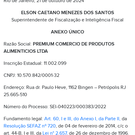
Rio de Janeiro, 21 de outubro de 2024
ELSON CAETANO MENEZES DOS SANTOS
Superintendente de Fiscalização e Inteligência Fiscal
ANEXO ÚNICO
Razão Social:
PREMIUM COMERCIO DE PRODUTOS
ALIMENTICIOS LTDA
Inscrição Estadual: 11.002.099
CNPJ: 10.570.842/0001-32
Endereço: Rua dr. Paulo Heve, 1162 Bingen – Petrópolis RJ
25.665-510
Número do Processo: SEI-040223/000383/2022
Fundamento legal:
Art. 60, I e III, do Anexo I, da Parte II,
da
Resolução SEFAZ nº 720
, de 04 de fevereiro de 2014, c/c o
art. 44-B, I e III, da
Lei n° 2.657,
de 26 de dezembro de 1996.