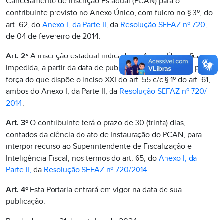
Cancelamento de Inscrição Estadual (PCAN) para o
contribuinte previsto no Anexo Único, com fulcro no § 3º, do
art. 62, do
Anexo I, da Parte II
, da
Resolução SEFAZ nº 720,
de 04 de fevereiro de 2014.
Art. 2º
A inscrição estadual indicada no Anexo Único fica
impedida, a partir da data de publicação desta Portaria, por
força do que dispõe o inciso XXI do art. 55 c/c § 1º do art. 61,
ambos do Anexo I, da Parte II, da
Resolução SEFAZ nº 720/
2014
.
Art. 3º
O contribuinte terá o prazo de 30 (trinta) dias,
contados da ciência do ato de Instauração do PCAN, para
interpor recurso ao Superintendente de Fiscalização e
Inteligência Fiscal, nos termos do art. 65, do
Anexo I, da
Parte II,
da
Resolução SEFAZ nº 720/2014
.
Art. 4º
Esta Portaria entrará em vigor na data de sua
publicação.