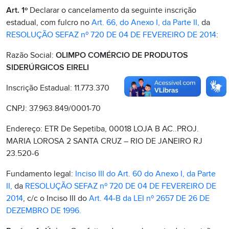
Art. 1º
Declarar o cancelamento da seguinte inscrição
estadual, com fulcro no
Art. 66, do Anexo I, da Parte II,
da
RESOLUÇÃO SEFAZ nº 720 DE 04 DE FEVEREIRO DE 2014
:
Razão Social:
OLIMPO COMÉRCIO DE PRODUTOS
SIDERÚRGICOS EIRELI
Inscrição Estadual: 11.773.370
CNPJ: 37.963.849/0001-70
Endereço: ETR De Sepetiba, 00018 LOJA B AC..PROJ.
MARIA LOROSA 2 SANTA CRUZ – RIO DE JANEIRO RJ
23.520-6
Fundamento legal:
Inciso III do Art. 60 do Anexo I, da Parte
II,
da
RESOLUÇÃO SEFAZ nº 720 DE 04 DE FEVEREIRO DE
2014
, c/c o Inciso III do
Art. 44-B da LEI nº 2657 DE 26 DE
DEZEMBRO DE 1996.