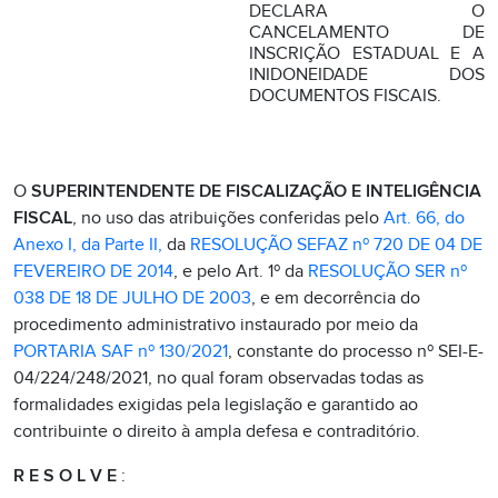
DECLARA O
CANCELAMENTO DE
INSCRIÇÃO ESTADUAL E A
INIDONEIDADE DOS
DOCUMENTOS FISCAIS.
O
SUPERINTENDENTE DE FISCALIZAÇÃO E INTELIGÊNCIA
FISCAL
, no uso das atribuições conferidas pelo
Art. 66, do
Anexo I, da Parte II,
da
RESOLUÇÃO SEFAZ nº 720 DE 04 DE
FEVEREIRO DE 2014
, e pelo Art. 1º da
RESOLUÇÃO SER nº
038 DE 18 DE JULHO DE 2003
, e em decorrência do
procedimento administrativo instaurado por meio da
PORTARIA SAF nº 130/2021
, constante do processo nº SEI-E-
04/224/248/2021, no qual foram observadas todas as
formalidades exigidas pela legislação e garantido ao
contribuinte o direito à ampla defesa e contraditório.
R E S O L V E
: