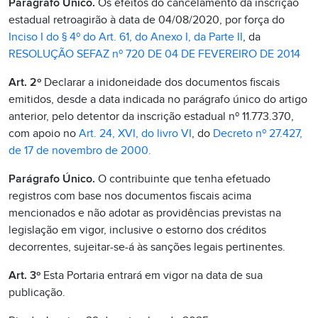
Parágrafo Único.
Os efeitos do cancelamento da inscrição
estadual retroagirão à data de 04/08/2020, por força do
Inciso I do § 4º do Art. 61, do Anexo I, da Parte II
, da
RESOLUÇÃO SEFAZ nº 720 DE 04 DE FEVEREIRO DE 2014
Art. 2º
Declarar a inidoneidade dos documentos fiscais
emitidos, desde a data indicada no parágrafo único do artigo
anterior, pelo detentor da inscrição estadual nº 11.773.370,
com apoio no
Art. 24, XVI, do livro VI
, do
Decreto nº 27.427,
de 17 de novembro de 2000.
Parágrafo Único.
O contribuinte que tenha efetuado
registros com base nos documentos fiscais acima
mencionados e não adotar as providências previstas na
legislação em vigor, inclusive o estorno dos créditos
decorrentes, sujeitar-se-á às sanções legais pertinentes.
Art. 3º
Esta Portaria entrará em vigor na data de sua
publicação.