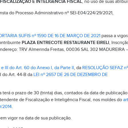
ISCALIZAÇÃO E INTELIGÊNCIA FISCAL
, no uso de suas atribui
nsta do Processo Administrativo nº SEI-E04/224/29/2021,
ORTARIA SUFIS nº 1590 DE 16 DE MARÇO DE 2021
passa a vigor
ontribuinte
PLAZA ENTRECOTE RESTAURANTE EIRELI
, Inscriç
, Endereço: TRV Almerinda Freitas, 00036 SAL 302 MADUREIRA
 e III do Art. 60 do Anexo I, da Parte II
, da
RESOLUÇÃO SEFAZ nº
III do Art. 44-B da
LEI nº 2657 DE 26 DE DEZEMBRO DE
terá o prazo de 30 (trinta) dias, contados da data de publicação 
tendente de Fiscalização e Inteligência Fiscal, nos moldes do
art
0/2014
.
 em vigor na data de sua publicação.