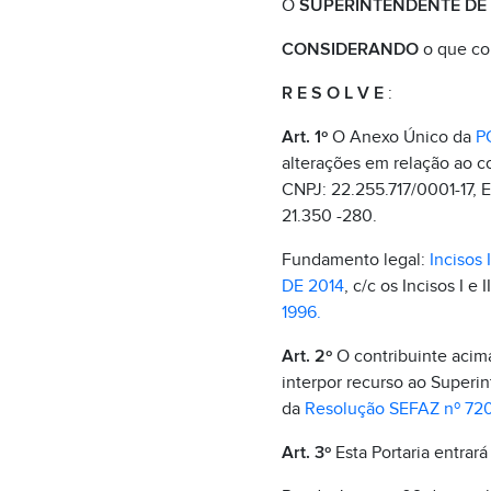
O
SUPERINTENDENTE DE F
CONSIDERANDO
o que co
R E S O L V E
:
Art. 1º
O Anexo Único da
P
alterações em relação ao c
CNPJ: 22.255.717/0001-17
21.350 -280.
Fundamento legal:
Incisos I
DE 2014
, c/c os Incisos I e 
1996.
Art. 2º
O contribuinte acima 
interpor recurso ao Superin
da
Resolução SEFAZ nº 72
Art. 3º
Esta Portaria entrará