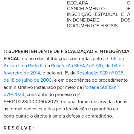
DECLARA O
CANCELAMENTO DE
INSCRIÇÃO ESTADUAL E A
INIDONEIDADE DOS
DOCUMENTOS FISCAIS.
O
SUPERINTENDENTE DE FISCALIZAÇÃO E INTELIGÊNCIA
FISCAL
, no uso das atribuições conferidas pelo
art. 66, do
Anexo I, da Parte II
, da
Resolução SEFAZ nº 720, de 04 de
fevereiro de 2014
, e pelo art. 1º, da
Resolução SER nº 038,
de 18 de julho de 2003
, e em decorrência do procedimento
administrativo instaurado por meio da
Portaria SUFIS nº
079/2023
, constante do processo nº
SEI040223/000060/2023, no qual foram observadas todas
as formalidades exigidas pela legislação e garantido ao
contribuinte o direito à ampla defesa e contraditório.
R E S O L V E :