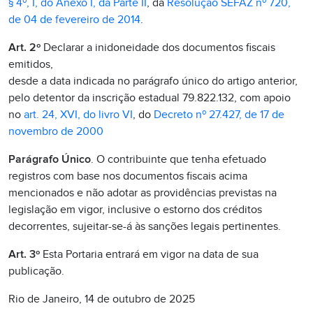
§ 4º, I, do Anexo I, da Parte II
, da
Resolução SEFAZ nº 720,
de 04 de fevereiro de 2014
.
Art. 2º
Declarar a inidoneidade dos documentos fiscais
emitidos,
desde a data indicada no parágrafo único do artigo anterior,
pelo detentor da inscrição estadual 79.822.132, com apoio
no
art. 24, XVI, do livro VI
, do
Decreto nº 27.427, de 17 de
novembro de 2000
Parágrafo Único
. O contribuinte que tenha efetuado
registros com base nos documentos fiscais acima
mencionados e não adotar as providências previstas na
legislação em vigor, inclusive o estorno dos créditos
decorrentes, sujeitar-se-á às sanções legais pertinentes.
Art. 3º
Esta Portaria entrará em vigor na data de sua
publicação.
Rio de Janeiro, 14 de outubro de 2025