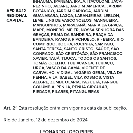
INHAÚMA, IPANEMA, IRAJÁ, ITACOLOMI, JACA-
REZINHO, JACARÉ, JARDIM AMÉRICA, JARDIM
AFR 64.12
BOTÂNICO, JARDIM CARIOCA, JARDIM
REGIONAL
GUANABARA, LAGOA, LARANJEIRAS, LEBLON,
CAPITAL
LEME, LINS DE VASCONCELOS, MANGUEIRA,
MANGUINHOS, MARACANÃ, MARIA DA GRAÇA,
MARÉ, MONERÓ, MÉIER, NOSSA SENHORA DAS
GRAÇAS, PRAIA DA BANDEIRA, PRAÇA DA
BANDEIRA, RAMOS, RIACHUELO, RI- BEIRA, RIO
COMPRIDO, ROCHA, ROCINHA, SAMPAIO,
SANTA TERESA, SANTO CRISTO, SAÚDE, SÃO
CONRADO, SÃO CRISTÓVÃO, SÃO FRANCISCO
XAVIER, TAUÁ, TIJUCA, TODOS OS SANTOS,
TOMÁS COELHO, TUBIACANGA, TURIAÇU,
URCA, VASCO DA GAMA, VICENTE DE
CARVALHO, VIDIGAL, VIGÁRIO GERAL, VILA DA
PENHA, VILA ISABEL, VILA KOSMOS, VISTA
ALEGRE, ZUMBI. OLARIA, PAQUETÁ, PARQUE
COLÚMBIA, PENHA, PENHA CIRCULAR,
PIEDADE, PILARES, PITANGUEIRAS
Art. 2º
Esta resolução entra em vigor na data da publicação.
Rio de Janeiro, 12 de dezembro de 2024
LEONARDO LOBO PIRES