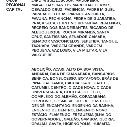
64.09
JARDIM SULACAP, JOÁ, MADUREIRA,
REGIONAL
MAGALHÃES BASTOS, MARECHAL HERMES,
CAPITAL
OSWALDO CRUZ, PACIÊNCIA, PADRE MIGUEL,
PARADA DE LUCAS, PARQUE ANCHIETA,
PAVUNA, PECHINCHA, PEDRA DE GUARATIBA,
PRAÇA SECA, QUINTINO BOCAIÚVA, REALENGO,
RECREIO DOS BANDEIRANTES, RICARDO DE
ALBUQUERQUE, ROCHA MIRANDA, SANTA
CRUZ, SANTÍSSIMO, SENADOR CAMARÁ,
SENADOR VASCONCELOS, SEPETIBA, TANQUE,
TAQUARA, VARGEM GRANDE, VARGEM
PEQUENA, VAZ LOBO, VILA MILITAR, VILA
VALQUEIRE.
ABOLIÇÃO, ACARI, ALTO DA BOA VISTA,
ANDARAÍ, BAIA DE GUANABARA, BANCÁRIOS,
BENFICA, BONSUCESSO, BOTAFOGO, BRÁS DE
PINA, CACHAMBI, CACUIA, CAJU, CATETE,
CATUMBI, CENTRO, CIDADE NOVA, CIDADE
UNIVERSITÁ- RIA, COCOTÁ, COLÉGIO,
COMPLEXO DO ALEMÃO, COPACABANA,
CORDOVIL, COSME VELHO, DEL CASTILHO,
DENDÊ, ENCANTADO, ENGENHO DA RAINHA,
ENGENHO DE DENTRO, ENGENHO NOVO,
ESTÁCIO, FLAMENGO, FREGUESIA (ILHA DO
GOVERNADOR), , GALEÃO, GAMBOA, GLÓRIA,
GRAJAÚ, GÁVEA, HIGIENÓPOLIS, HUMAITÁ,