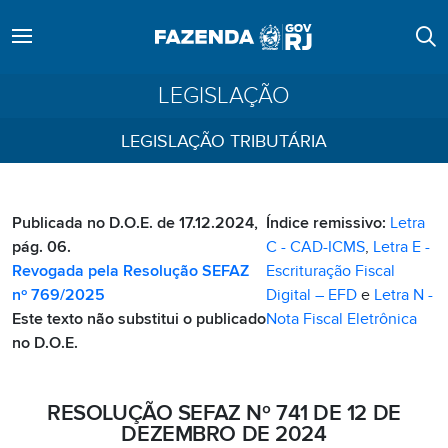
LEGISLAÇÃO
LEGISLAÇÃO TRIBUTÁRIA
Publicada no D.O.E. de 17.12.2024,
Índice remissivo:
Letra
pág. 06.
C - CAD-ICMS
,
Letra E -
Revogada pela Resolução SEFAZ
Escrituração Fiscal
nº 769/2025
Digital – EFD
e
Letra N -
Este texto não substitui o publicado
Nota Fiscal Eletrônica
no D.O.E.
RESOLUÇÃO SEFAZ Nº 741 DE 12 DE
DEZEMBRO DE 2024