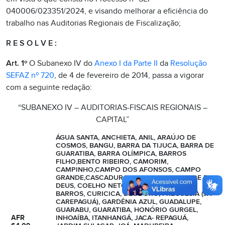
040006/023351/2024, e visando melhorar a eficiência do
trabalho nas Auditorias Regionais de Fiscalização;
R E S O L V E
:
Art. 1º
O Subanexo IV do
Anexo I da Parte II
da
Resolução
SEFAZ nº 720
, de 4 de fevereiro de 2014, passa a vigorar
com a seguinte redação:
“SUBANEXO IV – AUDITORIAS-FISCAIS REGIONAIS –
CAPITAL”
ÁGUA SANTA, ANCHIETA, ANIL, ARAÚJO DE
COSMOS, BANGU, BARRA DA TIJUCA, BARRA DE
GUARATIBA, BARRA OLÍMPICA, BARROS
FILHO,BENTO RIBEIRO, CAMORIM,
CAMPINHO,CAMPO DOS AFONSOS, CAMPO
GRANDE,CASCADURA, CAVALCANTI, CIDADE DE
DEUS, COELHO NETO, COSMOS, COSTA
BARROS, CURICICA, DEODORO, FREGUESIA (JA-
CAREPAGUÁ), GARDÊNIA AZUL, GUADALUPE,
GUARABU, GUARATIBA, HONÓRIO GURGEL,
AFR
INHOAÍBA, ITANHANGÁ, JACA- REPAGUÁ,