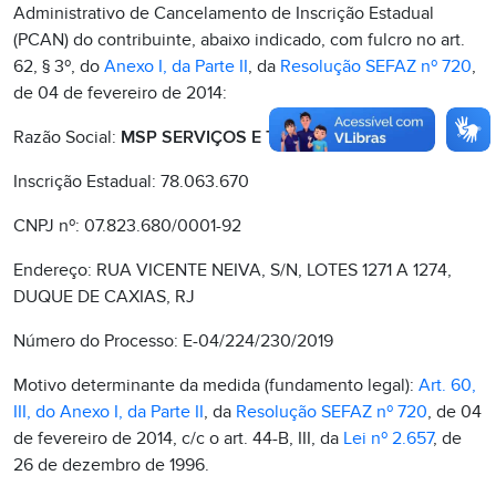
Administrativo de Cancelamento de Inscrição Estadual
(PCAN) do contribuinte, abaixo indicado, com fulcro no art.
62, § 3º, do
Anexo I, da Parte II
, da
Resolução SEFAZ nº 720
,
de 04 de fevereiro de 2014:
Razão Social:
MSP SERVIÇOS E TRANSPORTES LTDA
Inscrição Estadual: 78.063.670
CNPJ nº: 07.823.680/0001-92
Endereço: RUA VICENTE NEIVA, S/N, LOTES 1271 A 1274,
DUQUE DE CAXIAS, RJ
Número do Processo: E-04/224/230/2019
Motivo determinante da medida (fundamento legal):
Art. 60,
III, do Anexo I, da Parte II
, da
Resolução SEFAZ nº 720
, de 04
de fevereiro de 2014, c/c o art. 44-B, III, da
Lei nº 2.657
, de
26 de dezembro de 1996.