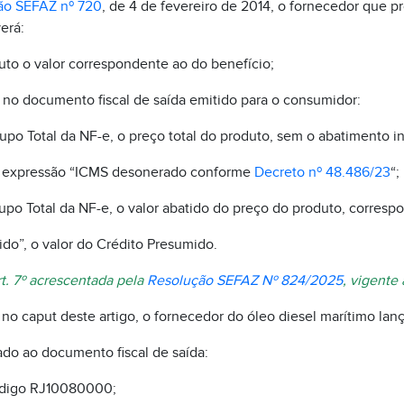
ão SEFAZ nº 720
, de 4 de fevereiro de 2014, o fornecedor que p
erá:
uto o valor correspondente ao do benefício;
, no documento fiscal de saída emitido para o consumidor:
upo Total da NF-e, o preço total do produto, sem o abatimento in
a expressão “ICMS desonerado conforme
Decreto nº 48.486/23
“;
upo Total da NF-e, o valor abatido do preço do produto, corresp
o”, o valor do Crédito Presumido.
art. 7º acrescentada pela
Resolução SEFAZ Nº 824/2025
, vigente 
o no caput deste artigo, o fornecedor do óleo diesel marítimo lanç
lado ao documento fiscal de saída:
ódigo RJ10080000;