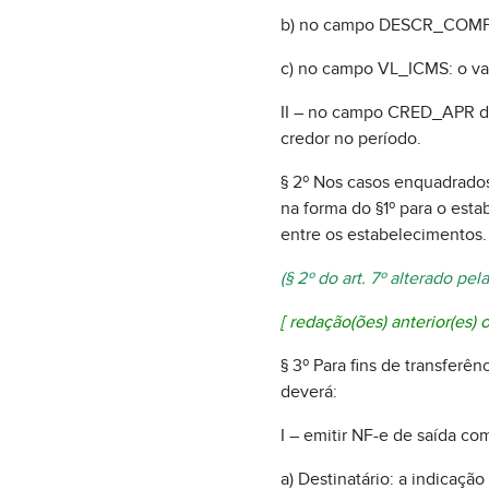
b) no campo DESCR_COMPL
c) no campo VL_ICMS: o val
II – no campo CRED_APR do 
credor no período.
§ 2º Nos casos enquadrados 
na forma do §1º para o esta
entre os estabelecimentos.
(§ 2º do art. 7º alterado pel
[
redação(ões) anterior(es) o
§ 3º Para fins de transferê
deverá:
I – emitir NF-e de saída com
a) Destinatário: a indicaçã