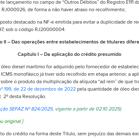
nte lançamento no campo de “Outros Débitos” do Registro E111 do
 RJ000026, de forma a não haver atraso no recolhimento;
imposto destacado na NF-e emitida para evitar a duplicidade de 
97, sob o código RJ20000004.
lo II – Das operações entre estabelecimentos de titulares difer
Capítulo I – Da aplicação do crédito presumido
leo diesel marítimo for adquirido pelo fornecedor de estabelec
 ICMS monofásico já tiver sido recolhido em etapa anterior, a ap
sobre o produto da multiplicação da alíquota “ad rem” de que trat
º 199, de 22 de dezembro de 2022
pela quantidade de óleo dies
. 2º desta Resolução.
ção SEFAZ Nº 824/2025
, vigente a partir de 02.10.2025)
u original
]
o do crédito na forma deste Título, sem prejuízo das demais ex