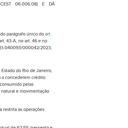
 CEST 06.006.08) E DÁ
II do parágrafo único do
art.
rt. 43-A, no art. 46 e no
º SEI-040093/000042/2023,
o Estado do Rio de Janeiro,
a a concederem crédito
 consumido pelas
s natural e movimentação
a restrita às operações
ntual de 62,5% (sessenta e