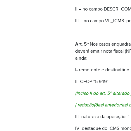
II – no campo DESCR_COMP
III – no campo VL_ICMS: pr
Art. 5º
Nos casos enquadrado
deverá emitir nota fiscal (
ainda:
I- remetente e destinatário
II- CFOP “5.949”
(Inciso II do art. 5º alterado
[
redação(ões) anterior(es) o
III- natureza da operação:
IV- destaque do ICMS mono