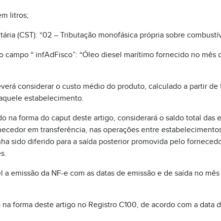
m litros;
utária (CST): “02 – Tributação monofásica própria sobre combustív
no campo “ infAdFisco”: “Óleo diesel marítimo fornecido no mês
 deverá considerar o custo médio do produto, calculado a partir de
naquele estabelecimento.
ado na forma do caput deste artigo, considerará o saldo total das 
necedor em transferência, nas operações entre estabelecimento
a sido diferido para a saída posterior promovida pelo forneced
s.
el a emissão da NF-e com as datas de emissão e de saída no mês
da na forma deste artigo no Registro C100, de acordo com a data 