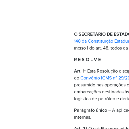
O
SECRETÁRIO DE ESTAD
148 da Constituição Estadua
inciso I do art. 48, todos da
R E S O L V E
:
Art. 1º
Esta Resolução disci
do
Convênio ICMS nº 29/2
presumido nas operações c
embarcações destinadas às 
logística de petróleo e der
Parágrafo único
– A aplicaç
internas.
Art. 2º
O crédito presumido