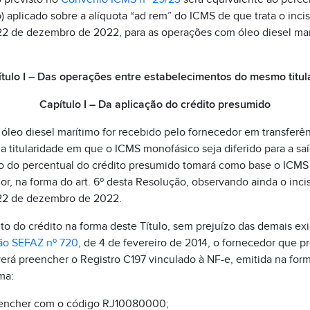
o) aplicado sobre a alíquota “ad rem” do ICMS de que trata o incis
22 de dezembro de 2022, para as operações com óleo diesel mar
ítulo I – Das operações entre estabelecimentos do mesmo titul
Capítulo I – Da aplicação do crédito presumido
leo diesel marítimo for recebido pelo fornecedor em transferên
titularidade em que o ICMS monofásico seja diferido para a saí
ção do percentual do crédito presumido tomará como base o ICM
r, na forma do art. 6º desta Resolução, observando ainda o incis
 22 de dezembro de 2022.
o do crédito na forma deste Título, sem prejuízo das demais ex
ão SEFAZ nº 720
, de 4 de fevereiro de 2014, o fornecedor que p
rá preencher o Registro C197 vinculado à NF-e, emitida na forma
ma:
encher com o código RJ10080000;