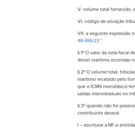
V- volume total fornecido, e
VI- código de situação trib
VII- a seguinte expressão 
48.486/23
.”
§ 1º O valor da nota fiscal
diesel marítimo ocorridas 
§ 2º O volume total, tribut
marítimo recebido pelo for
que o ICMS monofásico tenh
saídas interestaduais no mê
§ 3º quando não for possív
contribuinte deverá:
I – escriturar a NF-e emiti