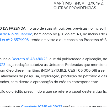
MARÍTIMO (NCM 2710.19.2,
OUTRAS PROVIDÊNCIAS.
O DA FAZENDA
, no uso de suas atribuições previstas no inciso 
l do Rio de Janeiro
, bem como no § 3º do art. 43, no inciso I do a
Lei nº 2.657/1996
, tendo em vista o que consta no Processo n
plina o
Decreto nº 48.486/23
, que dá publicidade à aplicação, n
023
, cuja redação autoriza as Unidades Federadas que mencion
om óleo diesel marítimo (NCM 2710.19.2, CEST 06.006.08) a ser
atividades de pesquisa, exploração, produção de petróleo e gá
ivados, sem direito a apropriação do crédito correspondente.
ão do crédito presumido a que se refere o caput deste artigo fic
 previsto no
Convênio ICMS nº 29/23
será equivalente ao perce