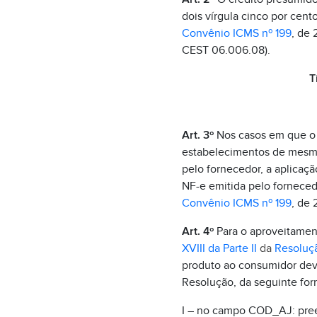
dois vírgula cinco por cent
Convênio ICMS nº 199
, de 
CEST 06.006.08).
T
Art. 3º
Nos casos em que o ó
estabelecimentos de mesma 
pelo fornecedor, a aplica
NF-e emitida pelo fornecedo
Convênio ICMS nº 199
, de
Art. 4º
Para o aproveitament
XVIII da Parte II
da
Resoluç
produto ao consumidor deve
Resolução, da seguinte for
I – no campo COD_AJ: pre