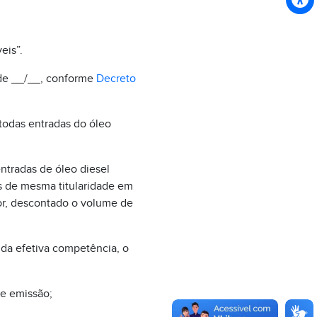
eis”.
 de __/__, conforme
Decreto
 todas entradas do óleo
entradas de óleo diesel
s de mesma titularidade em
or, descontado o volume de
 da efetiva competência, o
de emissão;