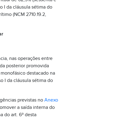
o I da cláusula sétima do
ítimo (NCM 2710.19.2,
ar
cia, nas operações entre
da posterior promovida
S monofásico destacado na
o I da cláusula sétima do
igências previstas no
Anexo
romover a saída interna do
 do art. 6º desta