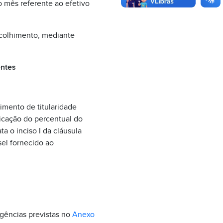
 mês referente ao efetivo
recolhimento, mediante
entes
imento de titularidade
licação do percentual do
a o inciso I da cláusula
el fornecido ao
igências previstas no
Anexo