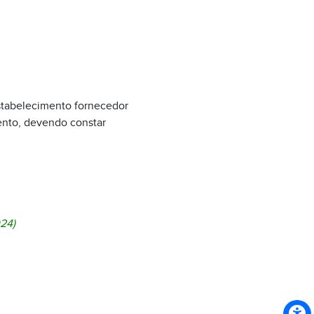
estabelecimento fornecedor
mento, devendo constar
024)