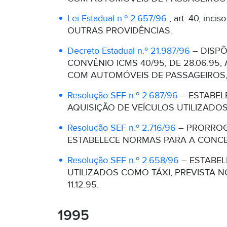
Lei Estadual n.º 2.657/96
, art. 40, i
OUTRAS PROVIDÊNCIAS.
Decreto Estadual n.º 21.987/96
– DISPÕ
CONVÊNIO ICMS 40/95, DE 28.06.95,
COM AUTOMÓVEIS DE PASSAGEIROS, 
Resolução SEF n.º 2.687/96
– ESTABEL
AQUISIÇÃO DE VEÍCULOS UTILIZADOS 
Resolução SEF n.º 2.716/96
– PRORROGA
ESTABELECE NORMAS PARA A CONCES
Resolução SEF n.º 2.658/96
– ESTABEL
UTILIZADOS COMO TÁXI, PREVISTA NO
11.12.95.
1995