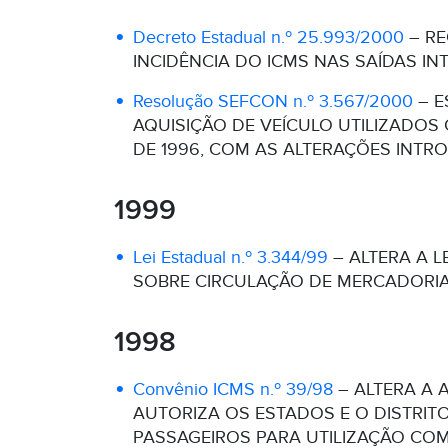
Decreto Estadual n.º 25.993/2000
– RE
INCIDÊNCIA DO ICMS NAS SAÍDAS I
Resolução SEFCON n.º 3.567/2000
– E
AQUISIÇÃO DE VEÍCULO UTILIZADOS C
DE 1996, COM AS ALTERAÇÕES INTROD
1999
Lei Estadual n.º 3.344/99
– ALTERA A L
SOBRE CIRCULAÇÃO DE MERCADORIAS
1998
Convênio ICMS n.º 39/98
– ALTERA A A
AUTORIZA OS ESTADOS E O DISTRI
PASSAGEIROS PARA UTILIZAÇÃO COM