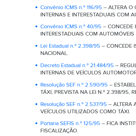
Convênio ICMS n.º 116/95
– ALTERA O 
INTERNAS E INTERESTADUAIS COM A
Convênio ICMS n.º 40/95
– CONCEDE I
INTERESTADUAIS COM AUTOMÓVEIS D
Lei Estadual n.º 2.398/95
– CONCEDE I
NACIONAL.
Decreto Estadual n.º 21.484/95
– REGUL
INTERNAS DE VEÍCULOS AUTOMOTORE
Resolução SEF n.º 2.590/95
– ESTABEL
TÁXI, PREVISTA NA LEI N.º 2.398/95
Resolução SEF n.º 2.537/95
– ALTERA 
VEÍCULOS UTILIZADOS COMO TÁXI.
Portaria SEFIS n.º 125/95
– FICA INSTI
FISCALIZAÇÃO.