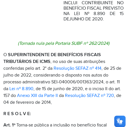
INCLUI CONTRIBUINTE NO
BENEFÍCIO FISCAL PREVISTO
NA LEI Nº 8.890 DE 15
DEJUNHO DE 2020.
(Tornada nula pela
Portaria SUBF nº 262/2024
)
O
SUPERINTENDENTE DE BENEFÍCIOS FISCAIS
TRIBUTÁRIOS DE ICMS
, no uso de suas atribuições
conferidas pelo art. 2° da
Resolução SEFAZ nº 414
, de 25 de
julho de 2022, considerando o disposto nos autos do
processo administrativo SEI-040006/001363/2024, o art. 11
da
Lei nº 8.890
, de 15 de junho de 2020, e o inciso II do art.
157 do
Anexo XIII da Parte II
da
Resolução SEFAZ nº 720
, de
04 de fevereiro de 2014,
R E S O L V E:
Art. 1º
Torna-se pública a inclusão no benefício fiscal