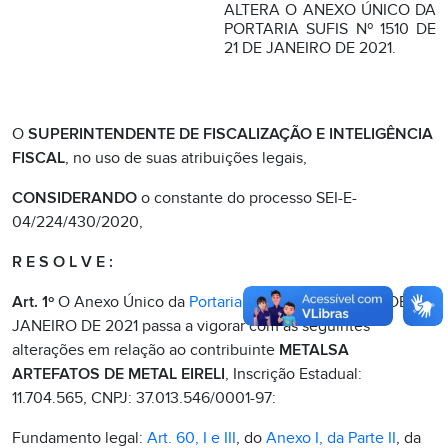
ALTERA O ANEXO ÚNICO DA
PORTARIA SUFIS Nº 1510 DE
21 DE JANEIRO DE 2021.
O
SUPERINTENDENTE DE FISCALIZAÇÃO E INTELIGÊNCIA
FISCAL
, no uso de suas atribuições legais,
CONSIDERANDO
o constante do processo SEI-E-
04/224/430/2020,
R E S O L V E :
Art. 1º
O Anexo Único da
Portaria SUFIS Nº 1510
DE 21 DE
JANEIRO DE 2021 passa a vigorar com as seguintes
alterações em relação ao contribuinte
METALSA
ARTEFATOS DE METAL EIRELI
, Inscrição Estadual:
11.704.565, CNPJ: 37.013.546/0001-97:
Fundamento legal:
Art. 60, I e III
, do
Anexo I, da Parte II
, da