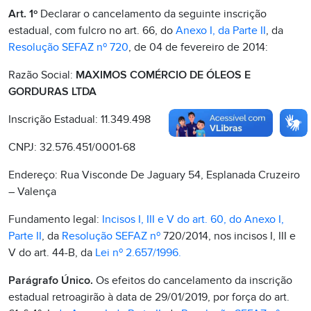
Art. 1º
Declarar o cancelamento da seguinte inscrição
estadual, com fulcro no art. 66, do
Anexo I, da Parte II
, da
Resolução SEFAZ nº 720
, de 04 de fevereiro de 2014:
Razão Social:
MAXIMOS COMÉRCIO DE ÓLEOS E
GORDURAS LTDA
Inscrição Estadual: 11.349.498
CNPJ: 32.576.451/0001-68
Endereço: Rua Visconde De Jaguary 54, Esplanada Cruzeiro
– Valença
Fundamento legal:
Incisos I, III e V do art. 60, do Anexo I,
Parte II
, da
Resolução SEFAZ n
º
720/2014, nos incisos I, III e
V do art. 44-B, da
Lei nº 2.657/1996.
Parágrafo Único.
Os efeitos do cancelamento da inscrição
estadual retroagirão à data de 29/01/2019, por força do art.