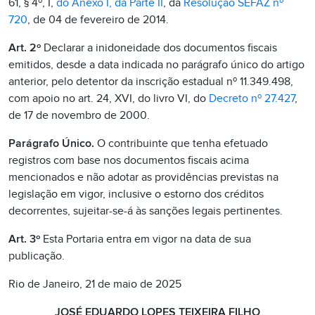
61, § 4º, I,
do Anexo I, da Parte II
, da
Resolução SEFAZ nº
720
, de 04 de fevereiro de 2014.
Art. 2º
Declarar a inidoneidade dos documentos fiscais
emitidos, desde a data indicada no parágrafo único do artigo
anterior, pelo detentor da inscrição estadual nº 11.349.498,
com apoio no art. 24, XVI, do livro VI, do
Decreto nº 27.427
,
de 17 de novembro de 2000.
Parágrafo Único.
O contribuinte que tenha efetuado
registros com base nos documentos fiscais acima
mencionados e não adotar as providências previstas na
legislação em vigor, inclusive o estorno dos créditos
decorrentes, sujeitar-se-á às sanções legais pertinentes.
Art. 3º
Esta Portaria entra em vigor na data de sua
publicação.
Rio de Janeiro, 21 de maio de 2025
JOSÉ EDUARDO LOPES TEIXEIRA FILHO