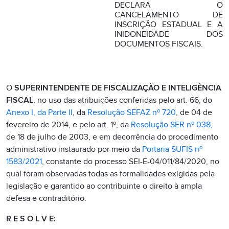
DECLARA O
CANCELAMENTO DE
INSCRIÇÃO ESTADUAL E A
INIDONEIDADE DOS
DOCUMENTOS FISCAIS.
O
SUPERINTENDENTE DE FISCALIZAÇÃO E INTELIGÊNCIA
FISCAL
, no uso das atribuições conferidas pelo art. 66, do
Anexo I, da Parte II
, da
Resolução SEFAZ nº 720
, de 04 de
fevereiro de 2014, e pelo art. 1º, da
Resolução SER nº 038,
de 18 de julho de 2003, e em decorrência do procedimento
administrativo instaurado por meio da
Portaria SUFIS nº
1583/2021
, constante do processo SEI-E-04/011/84/2020, no
qual foram observadas todas as formalidades exigidas pela
legislação e garantido ao contribuinte o direito à ampla
defesa e contraditório.
R E S O L V E: