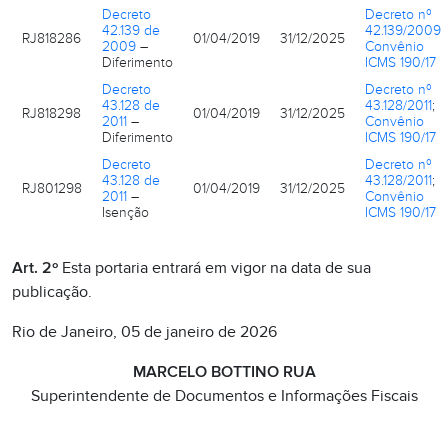
Decreto
Decreto nº
42.139 de
42.139/2009
RJ818286
01/04/2019
31/12/2025
2009
–
Convênio
Diferimento
ICMS 190/17
Decreto
Decreto nº
43.128 de
43.128/2011
;
RJ818298
01/04/2019
31/12/2025
2011
–
Convênio
Diferimento
ICMS 190/17
Decreto
Decreto nº
43.128 de
43.128/2011
;
RJ801298
01/04/2019
31/12/2025
2011
–
Convênio
Isenção
ICMS 190/17
Art. 2º
Esta portaria entrará em vigor na data de sua
publicação.
Rio de Janeiro, 05 de janeiro de 2026
MARCELO BOTTINO RUA
Superintendente de Documentos e Informações Fiscais