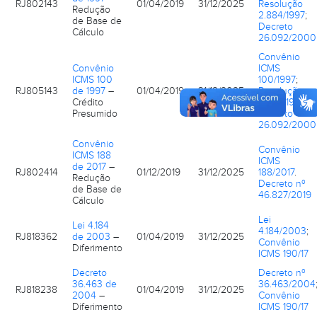
RJ802143
01/04/2019
31/12/2025
Resolução
Redução
2.884/1997
;
de Base de
Decreto
Cálculo
26.092/2000
Convênio
Convênio
ICMS
ICMS 100
100/1997
;
RJ805143
de 1997
–
01/04/2019
31/12/2025
Resolução
Crédito
2.884/1997
;
Presumido
Decreto
26.092/2000
Convênio
Convênio
ICMS 188
ICMS
de 2017
–
RJ802414
01/12/2019
31/12/2025
188/2017
.
Redução
Decreto nº
de Base de
46.827/2019
Cálculo
Lei
Lei 4.184
4.184/2003
;
RJ818362
de 2003
–
01/04/2019
31/12/2025
Convênio
Diferimento
ICMS 190/17
Decreto
Decreto nº
36.463 de
36.463/2004
RJ818238
01/04/2019
31/12/2025
2004
–
Convênio
Diferimento
ICMS 190/17