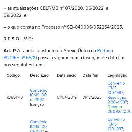
– as atualizações CELT/MB nº 07/2020, 06/2022, e
09/2022, e
– o que consta no Processo nº SEI-040006/052264/2025,
R E S O L V E :
Art. 1º
A tabela constante do Anexo Único da
Portaria
SUCIEF nº 65/19
passa a vigorar com a inserção de data fim
nos seguintes itens:
Código
Descrição
Data início
Data fim
Legislação
Convênio
ICMS
Convênio
100/1997
;
ICMS 100
RJ801143
01/04/2019
31/12/2025
Resolução
de 1997
–
2.884/1997
;
Isenção
Decreto
26.092/2000
Convênio
Convênio
ICMS
ICMS 100
100/1997
;
de 1997
–