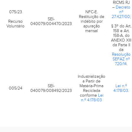
RICMS RJ
–
Decreto
075/23
NFC-E.
nº
Restituição de
27.427/00
;
SEI-
Recurso
indébito por
040079/004470/2023
Voluntário
apuração
§ 3º do Art.
mensal
158 e Art.
158-A, do
ANEXO XIII
da Parte II
da
Resolução
SEFAZ nº
720/14
.
Industrialização
a Partir de
SEI-
Matéria-Prima
Lei n.º
005/24
040079/008492/2023
Reciclada
4.178/03
.
conforme
Lei
n.º 4.178/03