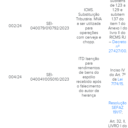
Subitens
de 1.23 a
ICMS.
1.29 e
Substituição
subitem
Tributária. MVA
1.37 do
SEI-
a ser utilizada
item 1 do
002/24
040079/010792/2023
para
Anexo I do
operações
livro II do
com cerveja e
RICMS RJ
chopp.
–
Decreto
nº
27.427/00
.
ITD Isenção
para
rendimentos
Inciso IV
de bens do
SEI-
do Art. 7º
004/24
espólio
040041/005010/2023
da
Lei
recebido após
7174/15
.
o falecimento
do autor da
herança
Resolução
SEFAZ
191/17
;
Art. 32, II,
LIVRO I do