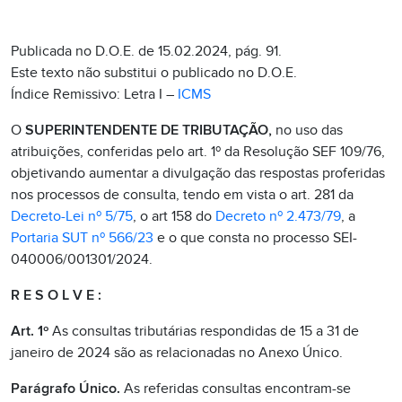
Publicada no D.O.E. de 15.02.2024, pág. 91.
Este texto não substitui o publicado no D.O.E.
Índice Remissivo: Letra I –
ICMS
O
SUPERINTENDENTE DE TRIBUTAÇÃO,
no uso das
atribuições, conferidas pelo art. 1º da Resolução SEF 109/76,
objetivando aumentar a divulgação das respostas proferidas
nos processos de consulta, tendo em vista o art. 281 da
Decreto-Lei nº 5/75
, o art 158 do
Decreto nº 2.473/79
, a
Portaria SUT nº 566/23
e o que consta no processo SEI-
040006/001301/2024.
R E S O L V E :
Art. 1º
As consultas tributárias respondidas de 15 a 31 de
janeiro de 2024 são as relacionadas no Anexo Único.
Parágrafo Único.
As referidas consultas encontram-se