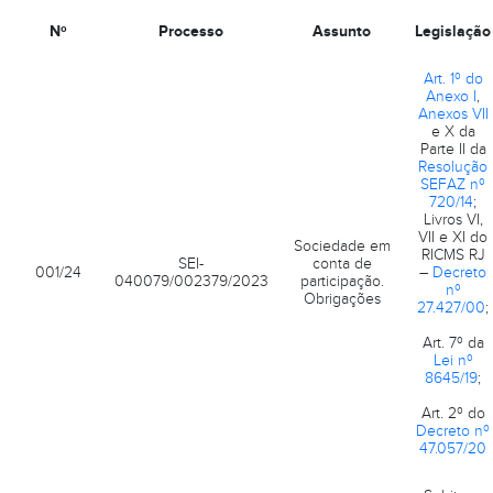
Nº
Processo
Assunto
Legislação
Art. 1º do
Anexo I
,
Anexos VII
e X da
Parte II da
Resolução
SEFAZ nº
720/14
;
Livros VI,
VII e XI do
Sociedade em
RICMS RJ
SEI-
conta de
001/24
–
Decreto
040079/002379/2023
participação.
nº
Obrigações
27.427/00
;
Art. 7º da
Lei nº
8645/19
;
Art. 2º do
Decreto nº
47.057/20