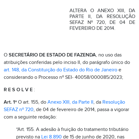
ALTERA O ANEXO XIII, DA
PARTE II, DA RESOLUÇÃO
SEFAZ Nº 720, DE 04 DE
FEVEREIRO DE 2014.
O
SECRETÁRIO DE ESTADO DE FAZENDA
, no uso das
atribuições conferidas pelo inciso II, do parágrafo único do
art. 148, da Constituição do Estado do Rio de Janeiro
e
considerando o Processo nº SEI- 40058/000085/2023;
R E S O L V E
:
Art. 1º
O art. 155, do
Anexo XIII, da Parte II
, da
Resolução
SEFAZ nº 720
, de 04 de fevereiro de 2014, passa a vigorar
com a seguinte redação:
“Art. 155. A adesão à fruição do tratamento tributário
previsto na
Lei 8.890
de 15 de junho de 2020, nas