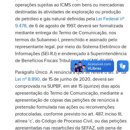
operações sujeitas ao ICMS com bens ou mercadorias
destinadas às atividades de exploração ou produção
de petróleo e gás natural definidas pela
Lei Federal nº
9.478
, de 6 de agosto de 1997, deverá ser formalizada
mediante entrega do Termo de Comunicação, nos
termos do Subanexo I, preenchido e assinado pelo
representante legal, por meio do Sistema Eletrônico de
Informações (SEI-RJ) e endereçado à Superintendência
de Benefícios Fiscais Tributários de ICMS (SUBF).
Parágrafo Único. A renúncia a que se refere o art. 8º da
Lei nº 8.890
, de 15 de junho de 2020, deverá ser
comprovada na SUPBF, em até 15 (quinze) dias após
apresentação do Termo de Comunicação, mediante a
apresentação de cópias das petições de renúncia à
pretensão formulada nas ações ou reconvenções
protocoladas, conforme previsto no art. 487, inciso III,
alínea ‘c’, do Código de Processo Civil, ou das petições
apresentadas nas repartições da SEFAZ, sob pena de