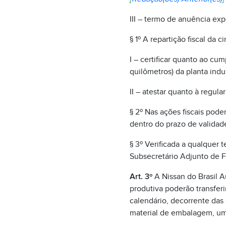
III – termo de anuência ex
§ 1º A repartição fiscal da 
I – certificar quanto ao cu
quilômetros) da planta indu
II – atestar quanto à regular
§ 2º Nas ações fiscais pode
dentro do prazo de validad
§ 3º Verificada a qualque
Subsecretário Adjunto de F
Art. 3º
A Nissan do Brasil A
produtiva poderão transfer
calendário, decorrente das 
material de embalagem, uma