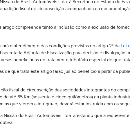
 Nissan do Brasil Automóveis Ltda. à Secretaria de Estado de Fa
epartição fiscal de circunscrição acompanhada da documentação 
ste artigo compreende tanto a inclusão como a exclusão de forne
ificará o atendimento das condições previstas no artigo 2º da
Lei 
bsecretaria Adjunta de Fiscalização para decisão e divulgação, 
esas beneficiárias do tratamento tributário especial de que trata
 de que trata este artigo farão jus ao benefício a partir da publ
ição fiscal de circunscrição das sociedades integrantes do compl
io de até 65 Km (sessenta e cinco quilômetros) da planta industria
m as que vierem a integrá-lo, deverá estar instruída com os seg
la Nissan do Brasil Automóveis Ltda. atestando que a requerent
dutiva;