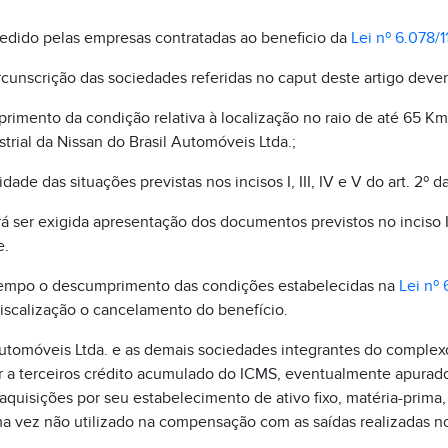
pedido pelas empresas contratadas ao beneficio da
Lei nº 6.078/1
circunscrição das sociedades referidas no caput deste artigo dever
mprimento da condição relativa à localização no raio de até 65 Km
strial da Nissan do Brasil Automóveis Ltda.;
idade das situações previstas nos incisos I, III, IV e V do art. 2º d
rá ser exigida apresentação dos documentos previstos no inciso I
e.
r tempo o descumprimento das condições estabelecidas na
Lei nº 
iscalização o cancelamento do benefício.
utomóveis Ltda. e as demais sociedades integrantes do complexo
ir a terceiros crédito acumulado do ICMS, eventualmente apurad
aquisições por seu estabelecimento de ativo fixo, matéria-prima,
 vez não utilizado na compensação com as saídas realizadas n