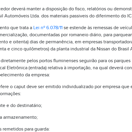
edor deverá manter a disposição do fisco, relatórios ou demon
il Automóveis Ltda. dos materiais passiveis do diferimento do I
ento que trata a
Lei nº 6.078/11
se estende às remessas de veícu
omercialização, documentadas por romaneio diário, para parque
ento e oitenta) dias de permanência, em empresas transportadoras
nta e cinco quilômetros) da planta industrial da Nissan do Brasil
 diretamente pelos portos fluminenses seguirão para os parques 
cal Eletrônica (entrada) relativa à importação, na qual deverá con
belecimento da empresa:
efere o caput deve ser emitido individualizado por empresa que e
formações:
te e do destinatário;
ara armazenamento;
os remetidos para guarda: