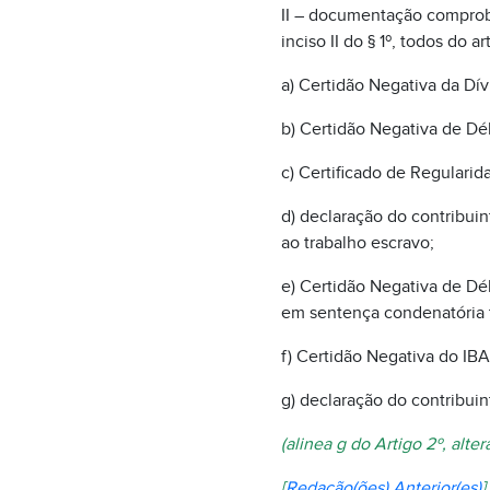
II – documentação comprobató
inciso II do § 1º, todos do a
a) Certidão Negativa da Dív
b) Certidão Negativa de Dé
c) Certificado de Regulari
d) declaração do contribui
ao trabalho escravo;
e) Certidão Negativa de Dé
em sentença condenatória t
f) Certidão Negativa do IB
g) declaração do contribui
(alinea g do Artigo 2º, alte
[
Redação(ões) Anterior(es)
]