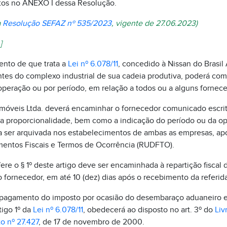
stos no ANEXO I dessa Resolução.
a
Resolução SEFAZ nº 535/2023
, vigente de 27.06.2023)
]
ento de que trata a
Lei nº 6.078/11
, concedido à Nissan do Brasil
tes do complexo industrial de sua cadeia produtiva, poderá comp
 operação ou por período, em relação a todos ou a alguns fornec
tomóveis Ltda. deverá encaminhar o fornecedor comunicado escrit
ua proporcionalidade, bem como a indicação do período ou da op
ser arquivada nos estabelecimentos de ambas as empresas, após
mentos Fiscais e Termos de Ocorrência (RUDFTO).
ere o § 1º deste artigo deve ser encaminhada à repartição fiscal 
fornecedor, em até 10 (dez) dias após o recebimento da referida
pagamento do imposto por ocasião do desembaraço aduaneiro e
tigo 1º da
Lei nº 6.078/11
, obedecerá ao disposto no art. 3º do
Liv
o nº 27.427
, de 17 de novembro de 2000.