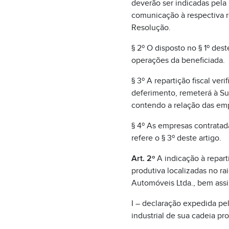
deverão ser indicadas pela
comunicação à respectiva r
Resolução.
§ 2º O disposto no § 1º de
operações da beneficiada.
§ 3º A repartição fiscal ver
deferimento, remeterá à Su
contendo a relação das empr
§ 4º As empresas contratadas
refere o § 3º deste artigo.
Art. 2º
A indicação à repart
produtiva localizadas no ra
Automóveis Ltda., bem assi
I – declaração expedida pe
industrial de sua cadeia pro