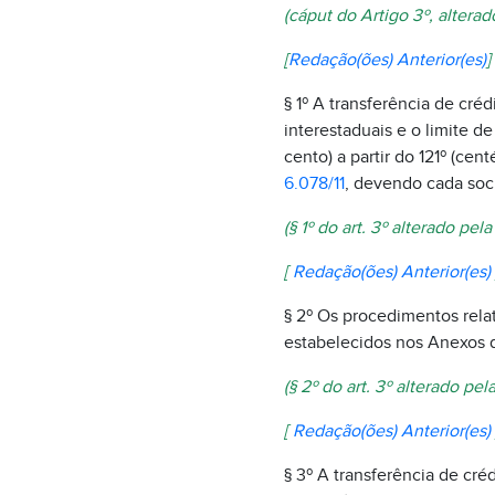
(cáput do Artigo 3º, altera
[
Redação(ões) Anterior(es)
]
§ 1º A transferência de cré
interestaduais e o limite d
cento) a partir do 121º (ce
6.078/11
, devendo cada soc
(§ 1º do art. 3º alterado pel
[
Redação(ões) Anterior(es)
§ 2º Os procedimentos rela
estabelecidos nos Anexos 
(§ 2º do art. 3º alterado pel
[
Redação(ões) Anterior(es)
§ 3º A transferência de cré