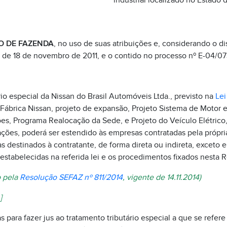
industrial localizado no Estado 
O DE FAZENDA
, no uso de suas atribuições e, considerando o dis
, de 18 de novembro de 2011, e o contido no processo nº E-04/0
io especial da Nissan do Brasil Automóveis Ltda., previsto na
Lei
Fábrica Nissan, projeto de expansão, Projeto Sistema de Motor e
es, Programa Realocação da Sede, e Projeto do Veículo Elétrico
ações, poderá ser estendido às empresas contratadas pela própri
s destinados à contratante, de forma direta ou indireta, exceto e
estabelecidas na referida lei e os procedimentos fixados nesta 
o pela
Resolução SEFAZ nº 811/2014
, vigente de 14.11.2014)
]
 para fazer jus ao tratamento tributário especial a que se refere