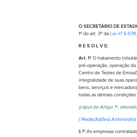
O SECRETÁRIO DE ESTAD
1º do art. 3º da
Lei nº 6.078
R E S O L V E:
Art. 1º
O tratamento tributár
pré-operação, operação da 
Centro de Testes de Emissõ
integralidade de suas oper
bens, serviços e mercadoria
todas as demais condições 
(cáput do Artigo 1º, alterad
[
Redação(ões) Anterior(es)
§ 1º As empresas contratadas