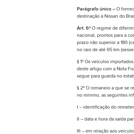
Parágrafo único –
O fornec
destinação à Nissan do Bras
Art. 6º
O regime de diferim
nacional, prontos para a c
prazo não superior a 180 (c
no raio de até 65 km (sesse
§ 1º Os veículos importados
deste artigo com a Nota Fis
segue para guarda no esta
§ 2º O romaneio a que se r
no mínimo, as seguintes in
I – identificação do remeten
II – data e hora da saída p
III – em relação aos veícul