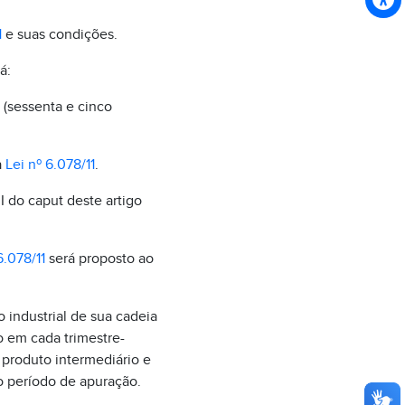
1
e suas condições.
á:
 (sessenta e cinco
a
Lei nº 6.078/11
.
I do caput deste artigo
6.078/11
será proposto ao
 industrial de sua cadeia
o em cada trimestre-
 produto intermediário e
o período de apuração.