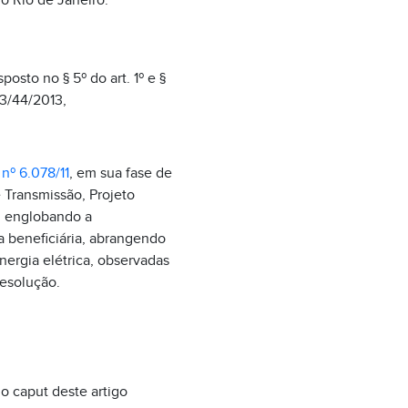
do Rio de Janeiro.
posto no § 5º do art. 1º e §
73/44/2013,
 nº 6.078/11
, em sua fase de
 Transmissão, Projeto
, englobando a
a beneficiária, abrangendo
nergia elétrica, observadas
Resolução.
 o caput deste artigo