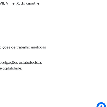
I, VIII e IX, do caput, e
dições de trabalho análogas
obrigações estabelecidas
xigibilidade;