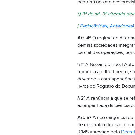
ocorrerá nos moldes previ
(§ 3º do art. 3º alterado pel
[
Redação(ões) Anterior(es)
Art. 4º
O regime de diferim
demais sociedades integran
parcial das operações, por
§ 1º A Nissan do Brasil Au
renúncia ao diferimento, s
devendo a correspondência 
livros de Registro de Docu
§ 2º A renúncia a que se ref
acompanhada da ciência do 
Art. 5º
A não exigência do 
de que trata o inciso I do ar
ICMS aprovado pelo
Decret