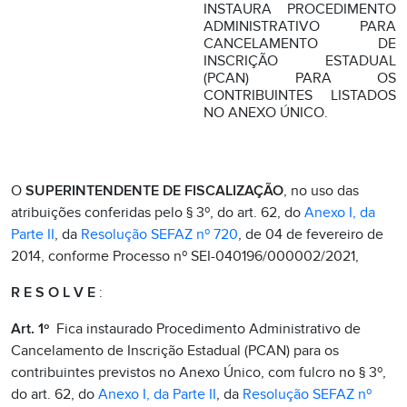
INSTAURA PROCEDIMENTO
ADMINISTRATIVO PARA
CANCELAMENTO DE
INSCRIÇÃO ESTADUAL
(PCAN) PARA OS
CONTRIBUINTES LISTADOS
NO ANEXO ÚNICO.
O
SUPERINTENDENTE DE FISCALIZAÇÃO
, no uso das
atribuições conferidas pelo § 3º, do art. 62, do
Anexo I, da
Parte II
, da
Resolução SEFAZ nº 720
, de 04 de fevereiro de
2014, conforme Processo nº SEI-040196/000002/2021,
R E S O L V E
:
Art. 1º
Fica instaurado Procedimento Administrativo de
Cancelamento de Inscrição Estadual (PCAN) para os
contribuintes previstos no Anexo Único, com fulcro no § 3º,
do art. 62, do
Anexo I, da Parte II
, da
Resolução SEFAZ nº