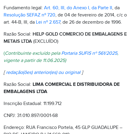
Fundamento legal:
Art. 60, III, do Anexo I, da Parte II
, da
Resolução SEFAZ nº 720
, de 04 de fevereiro de 2014, c/c o
art. 44-B, III, da
Lei nº 2.657
, de 26 de dezembro de 1996.
Razão Social:
HELP GOLD COMERCIO DE EMBALAGENS E
METAIS LTDA
(EXCLUÍDO)
(
Contribuinte excluído pela
Portaria SUFIS nº 561/2025
,
vigente a partir de 11.06.2025)
[
redação(ões) anterior(es) ou original
]
Razão Social:
LIMA COMERCIAL E DISTRIBUIDORA DE
EMBALAGENS LTDA
Inscrição Estadual: 11.199.712
CNPJ: 31.010.897/0001-68
Endereço: RUA Francisco Portela, 45 GLP GUADALUPE –