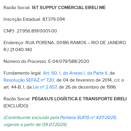
Razão Social:
IST SUPPLY COMERCIAL EIRELI ME
Inscrição Estadual: 87.379.094
CNPJ: 27.956.891/0001-00
Endereço: RUA PORENA, 00186 RAMOS – RIO DE JANEIRO
RJ 21.040-140
Número do Processo: E-04/079/588/2020
Fundamento legal:
Art. 60, I, do Anexo I, da Parte II
, da
Resolução SEFAZ nº 720
, de 04 de fevereiro de 2014, c/c o
art. 44-B, I, da
Lei nº 2.657
, de 26 de dezembro de 1996.
Razão Social:
PÉGASUS LOGÍSTICA E TRANSPORTE EIRELI
(EXCLUÍDO)
(Contribuinte excluído pela
Portaria SUFIS nº 437/2025
,
vigente a partir de 09.07.2025)