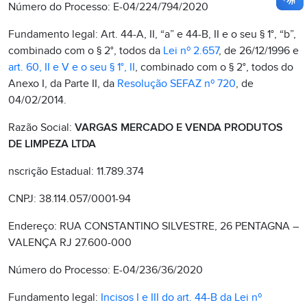
Número do Processo: E-04/224/794/2020
Fundamento legal: Art. 44-A, II, “a” e 44-B, II e o seu § 1°, “b”,
combinado com o § 2°, todos da
Lei nº 2.657
, de 26/12/1996 e
art. 60, II e V e o seu § 1°, II
, combinado com o § 2°, todos do
Anexo I, da Parte II, da
Resolução SEFAZ nº 720
, de
04/02/2014.
Razão Social:
VARGAS MERCADO E VENDA PRODUTOS
DE LIMPEZA LTDA
nscrição Estadual: 11.789.374
CNPJ: 38.114.057/0001-94
Endereço: RUA CONSTANTINO SILVESTRE, 26 PENTAGNA –
VALENÇA RJ 27.600-000
Número do Processo: E-04/236/36/2020
Fundamento legal:
Incisos I e III do art. 44-B da Lei nº