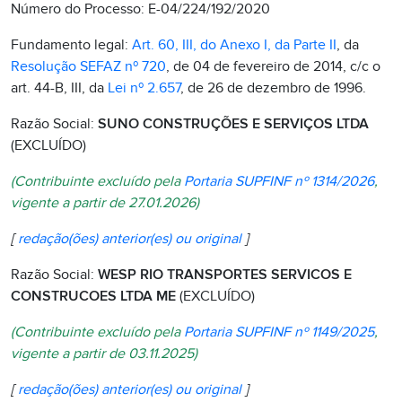
Número do Processo: E-04/224/192/2020
Fundamento legal:
Art. 60, III, do Anexo I, da Parte II
, da
Resolução SEFAZ nº 720
, de 04 de fevereiro de 2014, c/c o
art. 44-B, III, da
Lei nº 2.657
, de 26 de dezembro de 1996.
Razão Social:
SUNO CONSTRUÇÕES E SERVIÇOS LTDA
(EXCLUÍDO)
(Contribuinte excluído pela
Portaria SUPFINF nº 1314/2026
,
vigente a partir de 27.01.2026)
[
redação(ões) anterior(es) ou original
]
Razão Social:
WESP RIO TRANSPORTES SERVICOS E
CONSTRUCOES LTDA ME
(EXCLUÍDO)
(Contribuinte excluído pela
Portaria SUPFINF nº 1149/2025
,
vigente a partir de 03.11.2025)
[
redação(ões) anterior(es) ou original
]