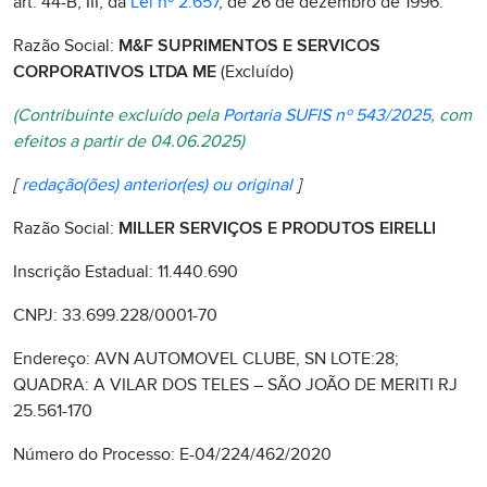
art. 44-B, III, da
Lei nº 2.657
, de 26 de dezembro de 1996.
Razão Social:
M&F SUPRIMENTOS E SERVICOS
CORPORATIVOS LTDA ME
(Excluído)
(Contribuinte excluído pela
Portaria SUFIS nº 543/2025
, com
efeitos a partir de 04.06.2025)
[
redação(ões) anterior(es) ou original
]
Razão Social:
MILLER SERVIÇOS E PRODUTOS EIRELLI
Inscrição Estadual: 11.440.690
CNPJ: 33.699.228/0001-70
Endereço: AVN AUTOMOVEL CLUBE, SN LOTE:28;
QUADRA: A VILAR DOS TELES – SÃO JOÃO DE MERITI RJ
25.561-170
Número do Processo: E-04/224/462/2020