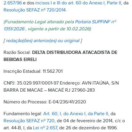
2.657/96
e dos
incisos I e III do art. 60 do Anexo I, Parte II
, da
Resolução SEFAZ nº 720/2014
.
(Funadamento Legal alterado pela
Portaria SUPFINF nº
1351/2026
, vigente a partir de 10.02.2026)
[
redação(ões) anterior(es) ou original
]
Razão Social:
DELTA DISTRIBUIDORA ATACADISTA DE
BEBIDAS EIRELI
Inscrição Estadual: 11.562.701
CNPJ: 35.029.997/0001-97 Endereço: AVN ITAÚNA, S/N
BARRA DE MACAE – MACAÉ RJ 27.960-283
Número do Processo: E-04/236/41/2020
Fundamento legal:
Art. 60, I, do Anexo I, da Parte II
, da
Resolução SEFAZ nº 720
, de 04 de fevereiro de 2014, c/c o
art. 44-B, I, da
Lei nº 2.657
, de 26 de dezembro de 1996.