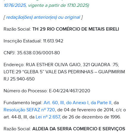
1076/2025
, vigente a partir de 17.10.2025)
[
redação(ões) anterior(es) ou original
]
Razão Social:
TH 29 RIO COMÉRCIO DE METAIS EIRELI
Inscrição Estadual: 11.613.942
CNPJ: 35.638.036/0001-80
Endereço: RUA ESTHER OLIVA GAIO, 321 QUADRA :75;
LOTE:29 “GLEBA 5” VALE DAS PEDRINHAS – GUAPIMIRIM
RJ 25.940-650
Número do Processo: E-04/224/467/2020
Fundamento legal:
Art. 60, III, do Anexo I, da Parte II
, da
Resolução SEFAZ nº 720
, de 04 de fevereiro de 2014, c/c o
art. 44-B, III, da
Lei nº 2.657
, de 26 de dezembro de 1996.
Razão Social:
ALDEIA DA SERRA COMERCIO E SERVIÇOS