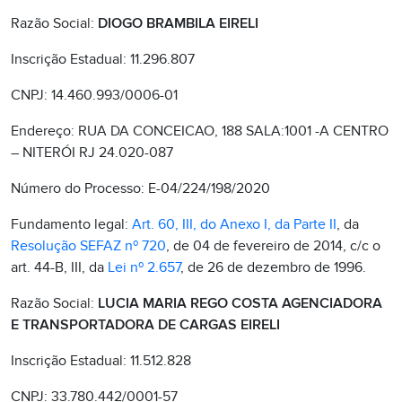
Razão Social:
DIOGO BRAMBILA EIRELI
Inscrição Estadual: 11.296.807
CNPJ: 14.460.993/0006-01
Endereço: RUA DA CONCEICAO, 188 SALA:1001 -A CENTRO
– NITERÓI RJ 24.020-087
Número do Processo: E-04/224/198/2020
Fundamento legal:
Art. 60, III, do Anexo I, da Parte II
, da
Resolução SEFAZ nº 720
, de 04 de fevereiro de 2014, c/c o
art. 44-B, III, da
Lei nº 2.657
, de 26 de dezembro de 1996.
Razão Social:
LUCIA MARIA REGO COSTA AGENCIADORA
E TRANSPORTADORA DE CARGAS EIRELI
Inscrição Estadual: 11.512.828
CNPJ: 33.780.442/0001-57