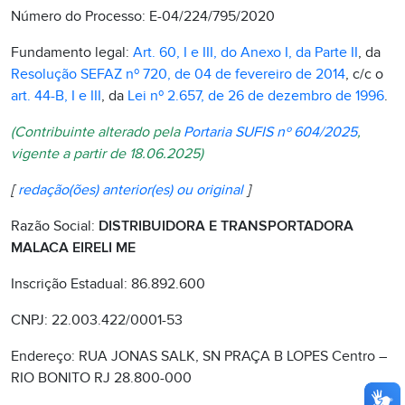
Número do Processo: E-04/224/795/2020
Fundamento legal:
Art. 60, I e III, do Anexo I, da Parte II
, da
Resolução SEFAZ nº 720, de 04 de fevereiro de 2014
, c/c o
art. 44-B, I e III
, da
Lei nº 2.657, de 26 de dezembro de 1996
.
(Contribuinte alterado pela
Portaria SUFIS nº 604/2025
,
vigente a partir de 18.06.2025)
[
redação(ões) anterior(es) ou original
]
Razão Social:
DISTRIBUIDORA E TRANSPORTADORA
MALACA EIRELI ME
Inscrição Estadual: 86.892.600
CNPJ: 22.003.422/0001-53
Endereço: RUA JONAS SALK, SN PRAÇA B LOPES Centro –
RIO BONITO RJ 28.800-000