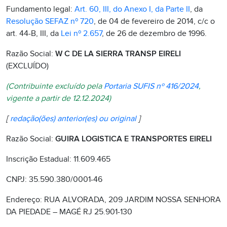
Fundamento legal:
Art. 60, III, do Anexo I, da Parte II
, da
Resolução SEFAZ nº 720
, de 04 de fevereiro de 2014, c/c o
art. 44-B, III, da
Lei nº 2.657
, de 26 de dezembro de 1996.
Razão Social:
W C DE LA SIERRA TRANSP EIRELI
(EXCLUÍDO)
(Contribuinte excluído pela
Portaria SUFIS nº 416/2024
,
vigente a partir de 12.12.2024)
[
redação(ões) anterior(es) ou original
]
Razão Social:
GUIRA LOGISTICA E TRANSPORTES EIRELI
Inscrição Estadual: 11.609.465
CNPJ: 35.590.380/0001-46
Endereço: RUA ALVORADA, 209 JARDIM NOSSA SENHORA
DA PIEDADE – MAGÉ RJ 25.901-130