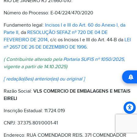
RIO DE JANEIRO RJ 21.660-010.
Número do Processo: E-04/224/470/2020
Fundamento legal:
Incisos I e III do Art. 60 do Anexo I, da
Parte II
, da
RESOLUÇÃO SEFAZ nº 720 DE 04 DE
FEVEREIRO DE 2014
, c/c os Incisos I e III do Art. 44-B da
LEI
nº 2657 DE 26 DE DEZEMBRO DE 1996
.
( Contribuínte alterado pela
Portaria SUFIS nº 1050/2025
,
vigente a partir de 14.10.2025)
[ redação(
ões
) anterior(es) ou original ]
Razão Social:
VLS COMERCIO DE EMBALAGENS E METAIS
EIRELI
Inscrição Estadual: 11.724.019
CNPJ: 37.375.801/0001-41
Endereço: RUA COMENDADOR REIS, 371 COMENDADOR