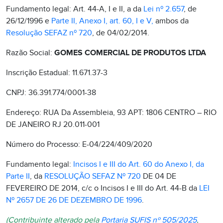
Fundamento legal: Art. 44-A, I e II, a da
Lei nº 2.657
, de
26/12/1996 e
Parte II, Anexo I, art. 60, I e V,
ambos da
Resolução SEFAZ nº 720
, de 04/02/2014.
Razão Social:
GOMES COMERCIAL DE PRODUTOS LTDA
Inscrição Estadual: 11.671.37-3
CNPJ: 36.391.774/0001-38
Endereço: RUA Da Assembleia, 93 APT: 1806 CENTRO – RIO
DE JANEIRO RJ 20.011-001
Número do Processo: E-04/224/409/2020
Fundamento legal:
Incisos I e III do Art. 60 do Anexo I, da
Parte II
, da
RESOLUÇÃO SEFAZ Nº 720
DE 04 DE
FEVEREIRO DE 2014, c/c o Incisos I e III do Art. 44-B da
LEI
Nº 2657 DE 26 DE DEZEMBRO DE 1996
.
(Contribuinte alterado pela
Portaria SUFIS nº 505/2025
,