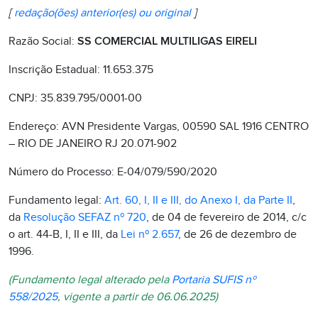
[
redação(ões) anterior(es) ou original
]
Razão Social:
SS COMERCIAL MULTILIGAS EIRELI
Inscrição Estadual: 11.653.375
CNPJ: 35.839.795/0001-00
Endereço: AVN Presidente Vargas, 00590 SAL 1916 CENTRO
– RIO DE JANEIRO RJ 20.071-902
Número do Processo: E-04/079/590/2020
Fundamento legal:
Art. 60, I, II e III, do Anexo I, da Parte II
,
da
Resolução SEFAZ nº 720
, de 04 de fevereiro de 2014, c/c
o art. 44-B, I, II e III, da
Lei nº 2.657
, de 26 de dezembro de
1996.
(Fundamento legal alterado pela
Portaria SUFIS nº
558/2025
, vigente a partir de 06.06.2025)