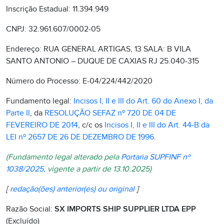
Inscrição Estadual: 11.394.949
CNPJ: 32.961.607/0002-05
Endereço: RUA GENERAL ARTIGAS, 13 SALA: B VILA
SANTO ANTONIO – DUQUE DE CAXIAS RJ 25.040-315
Número do Processo: E-04/224/442/2020
Fundamento legal:
Incisos I, II e III do Art. 60 do Anexo I, da
Parte II
, da
RESOLUÇÃO SEFAZ nº 720 DE 04 DE
FEVEREIRO DE 2014
, c/c os
Incisos I, II e III do Art. 44-B da
LEI nº 2657 DE 26 DE DEZEMBRO DE 1996
.
(Fundamento legal alterado pela
Portaria SUPFINF
nº
1038/2025
, vigente a partir de 13.10.2025)
[
redação(ões) anterior(es) ou original
]
Razão Social:
SX IMPORTS SHIP SUPPLIER LTDA EPP
(Excluído)