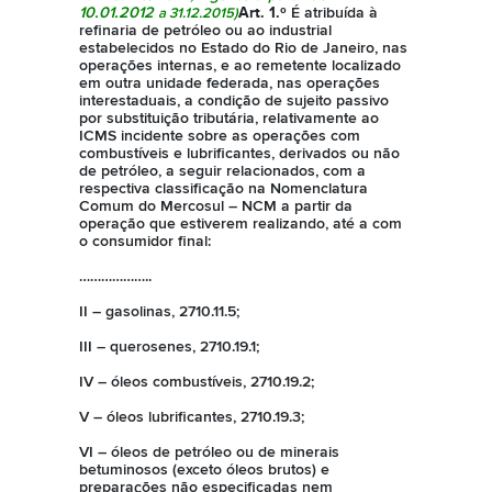
10.01.2012
Art. 1.º
É atribuída à
a 31.12.2015)
refinaria de petróleo ou ao industrial
estabelecidos no Estado do Rio de Janeiro, nas
operações internas, e ao remetente localizado
em outra unidade federada, nas operações
interestaduais, a condição de sujeito passivo
por substituição tributária, relativamente ao
ICMS incidente sobre as operações com
combustíveis e lubrificantes, derivados ou não
de petróleo, a seguir relacionados, com a
respectiva classificação na Nomenclatura
Comum do Mercosul – NCM a partir da
operação que estiverem realizando, até a com
o consumidor final:
………………..
II – gasolinas, 2710.11.5;
III – querosenes, 2710.19.1;
IV – óleos combustíveis, 2710.19.2;
V – óleos lubrificantes, 2710.19.3;
VI – óleos de petróleo ou de minerais
betuminosos (exceto óleos brutos) e
preparações não especificadas nem