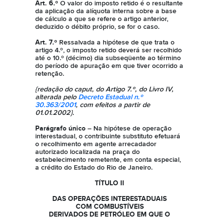
Art. 6.º
O valor do imposto retido é o resultante
da aplicação da alíquota interna sobre a base
de cálculo a que se refere o artigo anterior,
deduzido o débito próprio, se for o caso.
Art. 7.º
Ressalvada a hipótese de que trata o
artigo 4.º, o imposto retido deverá ser recolhido
até o 10.º (décimo) dia subseqüente ao término
do período de apuração em que tiver ocorrido a
retenção.
{redação do caput, do Artigo 7.º, do Livro IV,
alterada pelo
Decreto Estadual n.º
30.363/2001
, com efeitos a partir de
01.01.2002}.
Parágrafo único
– Na hipótese de operação
interestadual, o contribuinte substituto efetuará
o recolhimento em agente arrecadador
autorizado localizada na praça do
estabelecimento remetente, em conta especial,
a crédito do Estado do Rio de Janeiro.
TÍTULO II
DAS OPERAÇÕES INTERESTADUAIS
COM COMBUSTÍVEIS
DERIVADOS DE PETRÓLEO EM QUE O