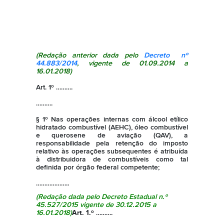
(Redação anterior dada pelo
Decreto nº
44.883/2014
, vigente de 01.09.2014 a
16.01.2018)
Art. 1º
……….
……….
§ 1º Nas operações internas com álcool etílico
hidratado combustível (AEHC), óleo combustível
e querosene de aviação (QAV), a
responsabilidade pela retenção do imposto
relativo às operações subsequentes é atribuída
à distribuidora de combustíveis como tal
definida por órgão federal competente;
………………..
(Redação dada pelo
Decreto Estadual n.º
45.527/2015
vigente de 30.12.2015 a
16.01.2018)
Art. 1.º
……….