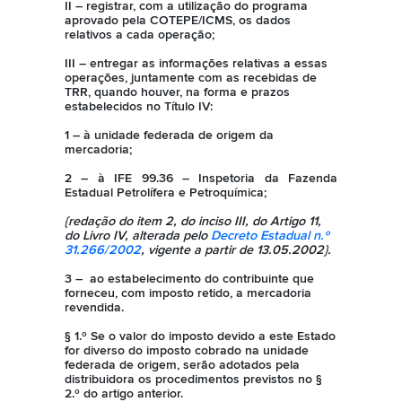
II – registrar, com a utilização do programa
aprovado pela COTEPE/ICMS, os dados
relativos a cada operação;
III – entregar as informações relativas a essas
operações, juntamente com as recebidas de
TRR, quando houver, na forma e prazos
estabelecidos no Título IV:
1 – à unidade federada de origem da
mercadoria;
2 – à IFE 99.36 – Inspetoria da Fazenda
Estadual Petrolífera e Petroquímica;
{redação do item 2, do inciso III, do Artigo 11,
do Livro IV, alterada pelo
Decreto Estadual n.º
31.266/2002
, vigente a partir de 13.05.2002}.
3 – ao estabelecimento do contribuinte que
forneceu, com imposto retido, a mercadoria
revendida.
§ 1.º Se o valor do imposto devido a este Estado
for diverso do imposto cobrado na unidade
federada de origem, serão adotados pela
distribuidora os procedimentos previstos no §
2.º do artigo anterior.