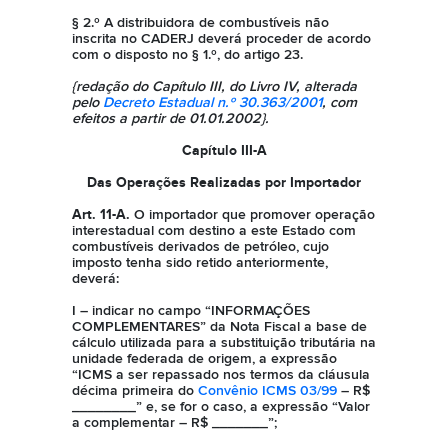
§ 2.º A distribuidora de combustíveis não
inscrita no CADERJ deverá proceder de acordo
com o disposto no § 1.º, do artigo 23.
{redação do Capítulo III, do Livro IV, alterada
pelo
Decreto Estadual n.º 30.363/2001
, com
efeitos a partir de 01.01.2002}.
Capítulo III-A
Das Operações Realizadas por Importador
Art. 11-A.
O importador que promover operação
interestadual com destino a este Estado com
combustíveis derivados de petróleo, cujo
imposto tenha sido retido anteriormente,
deverá:
I – indicar no campo “INFORMAÇÕES
COMPLEMENTARES” da Nota Fiscal a base de
cálculo utilizada para a substituição tributária na
unidade federada de origem, a expressão
“ICMS a ser repassado nos termos da cláusula
décima primeira do
Convênio ICMS 03/99
– R$
________” e, se for o caso, a expressão “Valor
a complementar – R$ _______”;