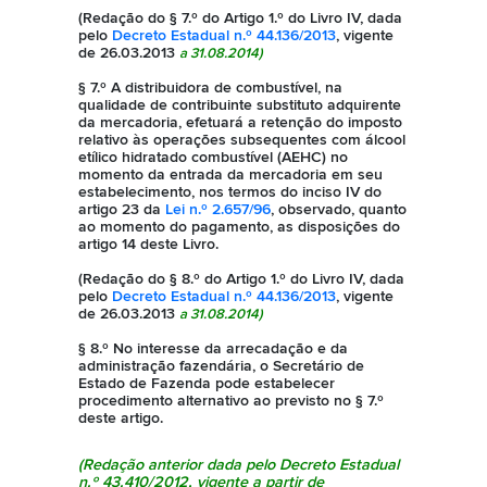
(Redação do § 7.º do Artigo 1.º do Livro IV, dada
pelo
Decreto Estadual n.º 44.136/2013
, vigente
de 26.03.2013
a 31.08.2014)
§ 7.º A distribuidora de combustível, na
qualidade de contribuinte substituto adquirente
da mercadoria, efetuará a retenção do imposto
relativo às operações subsequentes com álcool
etílico hidratado combustível (AEHC) no
momento da entrada da mercadoria em seu
estabelecimento, nos termos do inciso IV do
artigo 23 da
Lei n.º 2.657/96
, observado, quanto
ao momento do pagamento, as disposições do
artigo 14 deste Livro.
(Redação do § 8.º do Artigo 1.º do Livro IV, dada
pelo
Decreto Estadual n.º 44.136/2013
, vigente
de 26.03.2013
a 31.08.2014)
§ 8.º No interesse da arrecadação e da
administração fazendária, o Secretário de
Estado de Fazenda pode estabelecer
procedimento alternativo ao previsto no § 7.º
deste artigo.
(Redação anterior dada pelo
Decreto Estadual
n.º 43.410/2012
, vigente a partir de