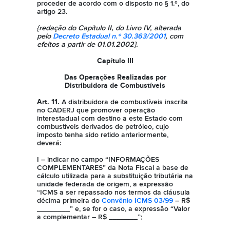
proceder de acordo com o disposto no § 1.º, do
artigo 23.
{redação do Capítulo II, do Livro IV, alterada
pelo
Decreto Estadual n.º 30.363/2001
, com
efeitos a partir de 01.01.2002}.
Capítulo III
Das Operações Realizadas por
Distribuidora de Combustíveis
Art. 11.
A distribuidora de combustíveis inscrita
no CADERJ que promover operação
interestadual com destino a este Estado com
combustíveis derivados de petróleo, cujo
imposto tenha sido retido anteriormente,
deverá:
I – indicar no campo “INFORMAÇÕES
COMPLEMENTARES” da Nota Fiscal a base de
cálculo utilizada para a substituição tributária na
unidade federada de origem, a expressão
“ICMS a ser repassado nos termos da cláusula
décima primeira do
Convênio ICMS 03/99
– R$
________” e, se for o caso, a expressão “Valor
a complementar – R$ _______”;