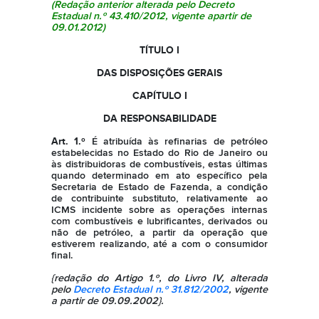
(Redação anterior alterada pelo
Decreto
Estadual n.º 43.410/2012
, vigente apartir de
09.01.2012)
TÍTULO I
DAS DISPOSIÇÕES GERAIS
CAPÍTULO I
DA RESPONSABILIDADE
Art. 1.º
É atribuída às refinarias de petróleo
estabelecidas no Estado do Rio de Janeiro ou
às distribuidoras de combustíveis, estas últimas
quando determinado em ato específico pela
Secretaria de Estado de Fazenda, a condição
de contribuinte substituto, relativamente ao
ICMS incidente sobre as operações internas
com combustíveis e lubrificantes, derivados ou
não de petróleo, a partir da operação que
estiverem realizando, até a com o consumidor
final.
{redação do Artigo 1.º, do Livro IV, alterada
pelo
Decreto Estadual n.º 31.812/2002
, vigente
a partir de 09.09.2002}.