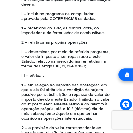
deverá:
I – incluir no programa de computador
aprovado pela COTEPE/ICMS os dados:
1 – recebidos do TRR, da distribuidora, do
importador e do formulador de combustíveis;
2 – relativos às próprias operações;
II – determinar, por meio do referido programa,
o valor do imposto a ser repassado a este
Estado, relativo às mercadorias remetidas na
forma dos artigos 10, 11, 11-A e 11-B;
III – efetuar:
1 – em relação ao imposto das operações em
que a ela foi atribuída a condição de sujeito
passivo por substituição, o repasse do valor do
imposto devido a este Estado, limitado ao valor
do imposto efetivamente retido e do relativo à
operação própria, até o 10.º (décimo) dia do
mês subseqüente àquele em que tenham
ocorrido as operações interestaduais;
2 – a provisão do valor correspondente ao
imposto em relação às operações em que a