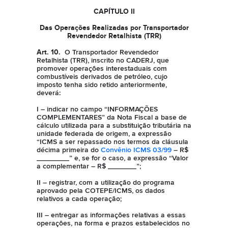
CAPÍTULO II
Das Operações Realizadas por Transportador
Revendedor Retalhista (TRR)
Art. 10.
O Transportador Revendedor
Retalhista (TRR), inscrito no CADERJ, que
promover operações interestaduais com
combustíveis derivados de petróleo, cujo
imposto tenha sido retido anteriormente,
deverá:
I – indicar no campo “INFORMAÇÕES
COMPLEMENTARES” da Nota Fiscal a base de
cálculo utilizada para a substituição tributária na
unidade federada de origem, a expressão
“ICMS a ser repassado nos termos da cláusula
décima primeira do
Convênio ICMS 03/99
– R$
________” e, se for o caso, a expressão “Valor
a complementar – R$ _______”;
II – registrar, com a utilização do programa
aprovado pela COTEPE/ICMS, os dados
relativos a cada operação;
III – entregar as informações relativas a essas
operações, na forma e prazos estabelecidos no