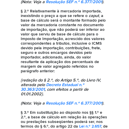
(Nota: Veja a
Resolução SEF n.º 6.377/2001
).
§ 2.º Relativamente à mercadoria importada,
inexistindo o preço a que se refere o
caput
, a
base de cálculo será o montante formado pelo
valor da mercadoria constante no documento
de importação, que não poderá ser inferior ao
valor que serviu de base de cálculo para o
Imposto de Importação, acrescido dos valores
correspondentes a tributos, inclusive o ICMS
devido pela importação, contribuições, frete,
seguro e outros encargos devidos pelo
importador, adicionado, ainda, do valor
resultante da aplicação dos percentuais de
margem de valor agregado referidos no
parágrafo anterior:
{redação do § 2.º, do Artigo 5.º, do Livro IV,
alterada pelo
Decreto Estadual n.º
30.363/2001
, com efeitos a partir de
01.01.2002}.
(Nota: Veja a
Resolução SEF n.º 6.377/2001
).
§ 3.º Em substituição ao disposto nos §§ 1.º e
2.º, a base de cálculo em relação às operações
ou prestações subseqüentes poderá ser, nos
termos do § 6.º, do artigo 22 da
Lei n.º 2.657
, de