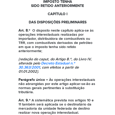
IMPOSTO TENHA
SIDO RETIDO ANTERIORMENTE
CAPÍTULO I
DAS DISPOSIÇÕES PRELIMINARES
Art. 8.º
O disposto neste capítulo aplica-se às
operações interestaduais realizadas por
importador, distribuidora de combustíveis ou
TRR, com combustíveis derivados de petróleo
em que o imposto tenha sido retido
anteriormente;
{redação do caput, do Artigo 8.º, do Livro IV,
alterada pelo
Decreto Estadual n.º
30.363/2001
, com efeitos a partir de
01.01.2002}.
Parágrafo único –
Às operações interestaduais
não abrangidas por este artigo aplicar-se-ão as
normas gerais pertinentes à substituição
tributária.
Art. 9.º
A sistemática prevista nos artigos 10 e
11 também será aplicada se o destinatário da
mercadoria da unidade federada de destino
realizar nova operação interestadual.