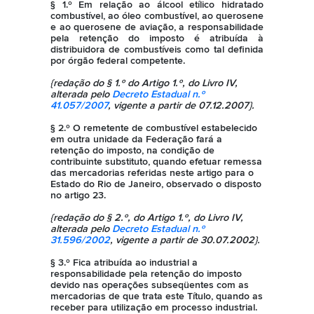
§ 1.º Em relação ao álcool etílico hidratado
combustível, ao óleo combustível, ao querosene
e ao querosene de aviação, a responsabilidade
pela retenção do imposto é atribuída à
distribuidora de combustíveis como tal definida
por órgão federal competente.
{redação do § 1.º do Artigo 1.º, do Livro IV,
alterada pelo
Decreto Estadual n.º
41.057/2007
, vigente a partir de 07.12.2007}.
§ 2.º O remetente de combustível estabelecido
em outra unidade da Federação fará a
retenção do imposto, na condição de
contribuinte substituto, quando efetuar remessa
das mercadorias referidas neste artigo para o
Estado do Rio de Janeiro, observado o disposto
no artigo 23.
{redação do § 2.º, do Artigo 1.º, do Livro IV,
alterada pelo
Decreto Estadual n.º
31.596/2002
, vigente a partir de 30.07.2002}.
§ 3.º Fica atribuída ao industrial a
responsabilidade pela retenção do imposto
devido nas operações subseqüentes com as
mercadorias de que trata este Título, quando as
receber para utilização em processo industrial.