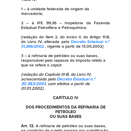
1 – à unidade federada de origem da
mercadoria;
2 – à IFE 99.36 – Inspetoria da Fazenda
Estadual Petrolífera e Petroquímica;
{redação do item 2, do inciso II, do Artigo 11-B,
do Livro IV, alterada pelo
Decreto Estadual n.º
31.266/2002
, vigente a partir de 13.05.2002}
3 – à refinaria de petróleo ou suas bases,
responsável pelo repasse do imposto retido a
que se refere o
caput
.
{redação do Capítulo III-B, do Livro IV,
acrescentada pelo
Decreto Estadual n.º
30.363/2001
, com efeitos a partir de
01.01.2002}.
CAPÍTULO IV
DOS PROCEDIMENTOS DA REFINARIA DE
PETRÓLEO
OU SUAS BASES
Art. 12.
A refinaria de petróleo ou suas bases,
na condição de sujeito passivo por substituição,