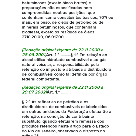
betuminosos (exceto óleos brutos) e
preparações não especificadas nem
compreendidas noutras posições, que
contenham, como constituintes básicos, 70% ou
mais, em peso, de óleos de petróleo ou de
minerais betuminosos, que contenham
biodiesel, exceto os resíduos de óleos,
2710.20.00, 06.017.00.
(Redação original vigente de 22.11.2000 a
28.06.2001)
Art. 1.º
……….§ 1.º Em relação ao
álcool etílico hidratado combustível e ao gás
natural veicular, a responsabilidade pela
retenção do imposto é atribuída à distribuidora
de combustíveis como tal definida por órgão
federal competente.
(Redação original vigente de 22.11.2000 a
29.07.2002)
Art. 1.º
……….
§ 2.º As refinarias de petróleo e os
distribuidores de combustíveis estabelecidos
em outras unidades da Federação efetuarão a
retenção, na condição de contribuinte
substituto, quando efetuarem remessa dos
produtos referidos neste artigo para o Estado
do Rio de Janeiro, observado o disposto no
artigo 23.