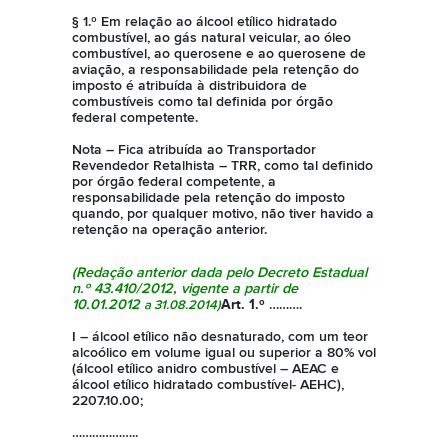
§ 1.º Em relação ao álcool etílico hidratado
combustível, ao gás natural veicular, ao óleo
combustível, ao querosene e ao querosene de
aviação, a responsabilidade pela retenção do
imposto é atribuída à distribuidora de
combustíveis como tal definida por órgão
federal competente.
Nota – Fica atribuída ao Transportador
Revendedor Retalhista – TRR, como tal definido
por órgão federal competente, a
responsabilidade pela retenção do imposto
quando, por qualquer motivo, não tiver havido a
retenção na operação anterior.
(Redação anterior dada pelo
Decreto Estadual
n.º 43.410/2012
, vigente a partir de
10.01.2012
Art. 1.º
……….
a 31.08.2014)
I – álcool etílico não desnaturado, com um teor
alcoólico em volume igual ou superior a 80% vol
(álcool etílico anidro combustível – AEAC e
álcool etílico hidratado combustível- AEHC),
2207.10.00;
………………..