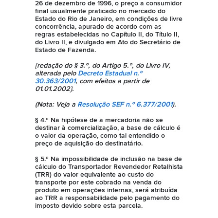
26 de dezembro de 1996, o preço a consumidor
final usualmente praticado no mercado do
Estado do Rio de Janeiro, em condições de livre
concorrência, apurado de acordo com as
regras estabelecidas no Capítulo II, do Título II,
do Livro II, e divulgado em Ato do Secretário de
Estado de Fazenda.
{redação do § 3.º, do Artigo 5.º, do Livro IV,
alterada pelo
Decreto Estadual n.º
30.363/2001
, com efeitos a partir de
01.01.2002}.
(Nota: Veja a
Resolução SEF n.º 6.377/2001
).
§ 4.º Na hipótese de a mercadoria não se
destinar à comercialização, a base de cálculo é
o valor da operação, como tal entendido o
preço de aquisição do destinatário.
§ 5.º Na impossibilidade de inclusão na base de
cálculo do Transportador Revendedor Retalhista
(TRR) do valor equivalente ao custo do
transporte por este cobrado na venda do
produto em operações internas, será atribuída
ao TRR a responsabilidade pelo pagamento do
imposto devido sobre esta parcela.