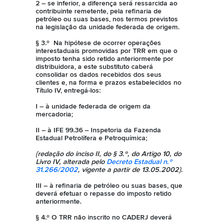
2 – se inferior, a diferença será ressarcida ao
contribuinte remetente, pela refinaria de
petróleo ou suas bases, nos termos previstos
na legislação da unidade federada de origem.
§ 3.º Na hipótese de ocorrer operações
interestaduais promovidas por TRR em que o
imposto tenha sido retido anteriormente por
distribuidora, a este substituto caberá
consolidar os dados recebidos dos seus
clientes e, na forma e prazos estabelecidos no
Título IV, entregá-los:
I – à unidade federada de origem da
mercadoria;
II – à IFE 99.36 – Inspetoria da Fazenda
Estadual Petrolífera e Petroquímica;
{redação do inciso II, do § 3.º, do Artigo 10, do
Livro IV, alterada pelo
Decreto Estadual n.º
31.266/2002
, vigente a partir de 13.05.2002}.
III – à refinaria de petróleo ou suas bases, que
deverá efetuar o repasse do imposto retido
anteriormente.
§ 4.º O TRR não inscrito no CADERJ deverá