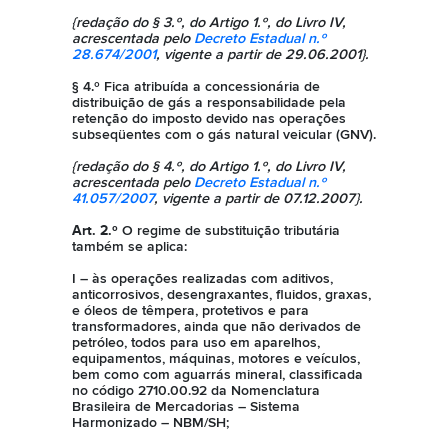
{redação do § 3.º, do Artigo 1.º, do Livro IV,
acrescentada pelo
Decreto Estadual n.º
28.674/2001
, vigente a partir de 29.06.2001}.
§ 4.º Fica atribuída a concessionária de
distribuição de gás a responsabilidade pela
retenção do imposto devido nas operações
subseqüentes com o gás natural veicular (GNV).
{redação do § 4.º, do Artigo 1.º, do Livro IV,
acrescentada pelo
Decreto Estadual n.º
41.057/2007
, vigente a partir de 07.12.2007}.
Art. 2.º
O regime de substituição tributária
também se aplica:
I – às operações realizadas com aditivos,
anticorrosivos, desengraxantes, fluidos, graxas,
e óleos de têmpera, protetivos e para
transformadores, ainda que não derivados de
petróleo, todos para uso em aparelhos,
equipamentos, máquinas, motores e veículos,
bem como com aguarrás mineral, classificada
no código 2710.00.92 da Nomenclatura
Brasileira de Mercadorias – Sistema
Harmonizado – NBM/SH;