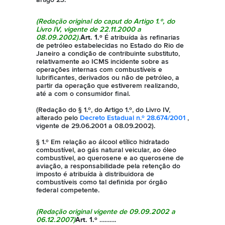
(Redação original do caput do Artigo 1.º, do
Livro IV, vigente de 22.11.2000 a
08.09.2002).
Art. 1.º
É atribuída às refinarias
de petróleo estabelecidas no Estado do Rio de
Janeiro a condição de contribuinte substituto,
relativamente ao ICMS incidente sobre as
operações internas com combustíveis e
lubrificantes, derivados ou não de petróleo, a
partir da operação que estiverem realizando,
até a com o consumidor final.
(Redação do § 1.º, do Artigo 1.º, do Livro IV,
alterado pelo
Decreto Estadual n.º 28.674/2001
,
vigente de 29.06.2001 a 08.09.2002).
§ 1.º Em relação ao álcool etílico hidratado
combustível, ao gás natural veicular, ao óleo
combustível, ao querosene e ao querosene de
aviação, a responsabilidade pela retenção do
imposto é atribuída à distribuidora de
combustíveis como tal definida por órgão
federal competente.
(Redação original vigente de 09.09.2002 a
06.12.2007)
Art. 1.º
……….