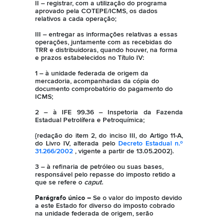
II – registrar, com a utilização do programa
aprovado pela COTEPE/ICMS, os dados
relativos a cada operação;
III – entregar as informações relativas a essas
operações, juntamente com as recebidas do
TRR e distribuidoras, quando houver, na forma
e prazos estabelecidos no Título IV:
1 – à unidade federada de origem da
mercadoria, acompanhadas da cópia do
documento comprobatório do pagamento do
ICMS;
2 – à IFE 99.36 – Inspetoria da Fazenda
Estadual Petrolífera e Petroquímica;
{redação do item 2, do inciso III, do Artigo 11-A,
do Livro IV, alterada pelo
Decreto Estadual n.º
31.266/2002
, vigente a partir de 13.05.2002}.
3 – à refinaria de petróleo ou suas bases,
responsável pelo repasse do imposto retido a
que se refere o
caput
.
Parágrafo único –
Se o valor do imposto devido
a este Estado for diverso do imposto cobrado
na unidade federada de origem, serão