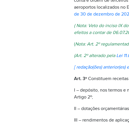
conta e ordem de terceiro
aeroportos localizados no E
de 30 de dezembro de 20
( Nota: Veto do inciso IX d
efeitos a contar de 06.07.2
(
Nota: Art. 2º regulamenta
(Art. 2º alterado pela
Lei 11
[ redação(ões) anterior(es) e
Art. 3º
Constituem receitas d
I – depósito, nos termos e 
Artigo 2º;
II – dotações orçamentárias
III – rendimentos de aplica