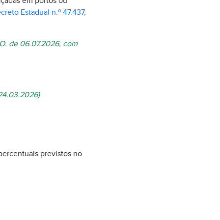
açadas em portos ou
creto Estadual n.º 47.437,
D.O. de 06.07.2026, com
 24.03.2026)
percentuais previstos no