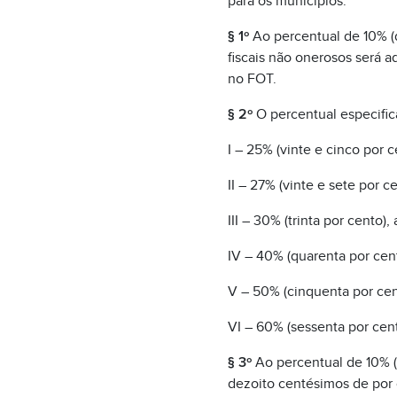
para os municípios.
§ 1º
Ao percentual de 10% (de
fiscais não onerosos será a
no FOT.
§ 2º
O percentual especifica
I – 25% (vinte e cinco por c
II – 27% (vinte e sete por c
III – 30% (trinta por cento),
IV – 40% (quarenta por cent
V – 50% (cinquenta por cent
VI – 60% (sessenta por cent
§ 3º
Ao percentual de 10% (d
dezoito centésimos de por c