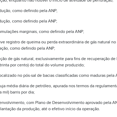
ação, enquanto não houver o início de atividade de perfuração;
dução, como definido pela ANP;
dução, como definido pela ANP;
umulações marginais, como definido pela ANP;
 registro de queima ou perda extraordinária de gás natural no
ação, como definido pela ANP;
ção de gás natural, exclusivamente para fins de recuperação de
rinta por cento) do total do volume produzido;
calizado no pós-sal de bacias classificadas como maduras pela 
uja média diária de petróleo, apurada nos termos da regulamenta
 mil) barris por dia;
envolvimento, com Plano de Desenvolvimento aprovado pela AN
lantação da produção, até o efetivo início da operação.