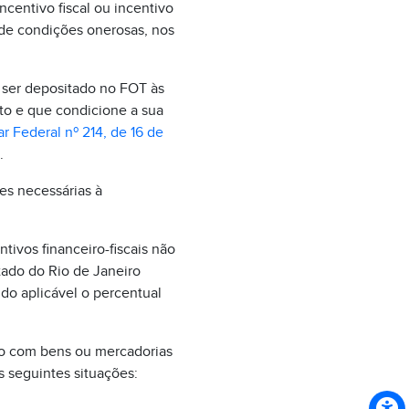
centivo fiscal ou incentivo
 de condições onerosas, nos
a ser depositado no FOT às
rto e que condicione a sua
 Federal nº 214, de 16 de
.
es necessárias à
tivos financeiro-fiscais não
ado do Rio de Janeiro
ndo aplicável o percentual
ão com bens ou mercadorias
s seguintes situações: