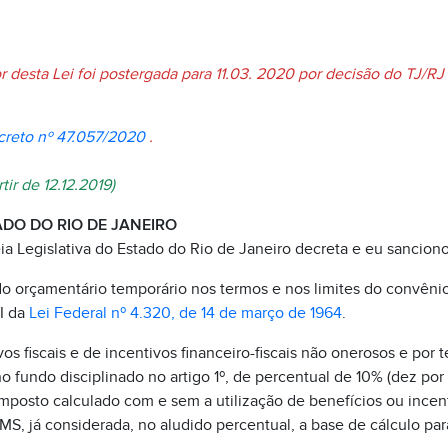
 desta Lei foi postergada para 11.03.
2020 por decisão do TJ/RJ
reto nº 47.057/2020
.
ir de 12.12.2019)
DO DO RIO DE JANEIRO
a Legislativa do Estado do Rio de Janeiro decreta e eu sanciono
ndo orçamentário temporário nos termos e nos limites do convêni
II da
Lei Federal nº 4.320, de 14 de março de 1964
.
os fiscais e de incentivos financeiro-fiscais não onerosos e por 
 fundo disciplinado no artigo 1º, de percentual de 10% (dez por 
imposto calculado com e sem a utilização de benefícios ou incent
S, já considerada, no aludido percentual, a base de cálculo par