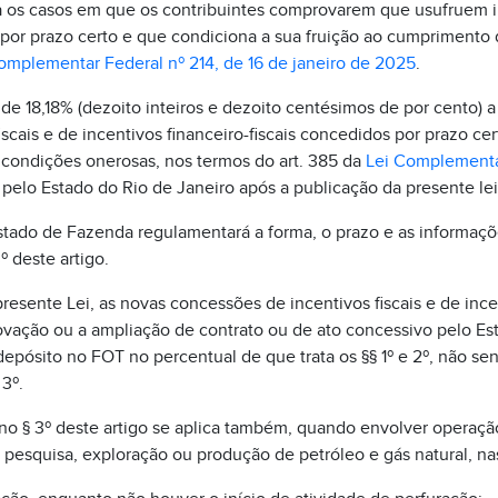
 os casos em que os contribuintes comprovarem que usufruem in
o por prazo certo e que condiciona a sua fruição ao cumprimento
omplementar Federal nº 214, de 16 de janeiro de 2025
.
de 18,18% (dezoito inteiros e dezoito centésimos de por cento) 
scais e de incentivos financeiro-fiscais concedidos por prazo ce
condições onerosas, nos termos do art. 385 da
Lei Complementar
s pelo Estado do Rio de Janeiro após a publicação da presente lei
stado de Fazenda regulamentará a forma, o prazo e as informaçõ
 deste artigo.
esente Lei, as novas concessões de incentivos fiscais e de incen
ação ou a ampliação de contrato ou de ato concessivo pelo Est
depósito no FOT no percentual de que trata os §§ 1º e 2º, não se
3º.
 no § 3º deste artigo se aplica também, quando envolver operaç
 pesquisa, exploração ou produção de petróleo e gás natural, na