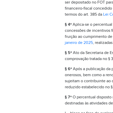
ser depositado no FOT para
financeiro-fiscal concedid
termos do art. 385 da
Lei C
§ 4º
Aplica-se o percentual 
concessões de incentivos fi
fruição ao cumprimento de 
janeiro de 2025
, realizada
§ 5º
Ato da Secretaria de E
comprovação tratada no § 3º
§ 6º
Após a publicação da pr
onerosos, bem como a renov
sujeitam o contribuinte ao 
reduzido estabelecido no § 
§ 7º
O percentual disposto
destinadas às atividades de