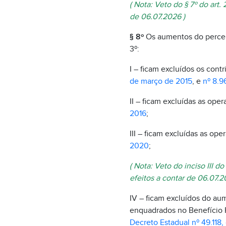
( Nota: Veto do § 7º do art
de 06.07.2026 )
§ 8º
Os aumentos do percent
3º:
I – ficam excluídos os cont
de março de 2015
, e
nº 8.9
II – ficam excluídas as oper
2016
;
III – ficam excluídas as ope
2020
;
( Nota: Veto do inciso III 
efeitos a contar de 06.07.2
IV – ficam excluídos do au
enquadrados no Benefício Fi
Decreto Estadual nº 49.118