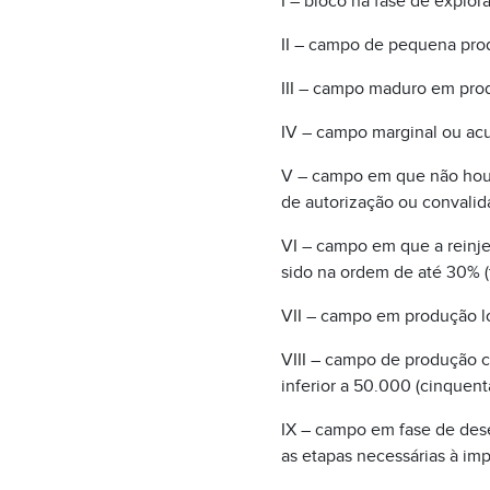
I – bloco na fase de explor
II – campo de pequena pro
III – campo maduro em pro
IV – campo marginal ou ac
V – campo em que não houve
de autorização ou convalid
VI – campo em que a reinje
sido na ordem de até 30% (t
VII – campo em produção lo
VIII – campo de produção c
inferior a 50.000 (cinquenta
IX – campo em fase de des
as etapas necessárias à imp