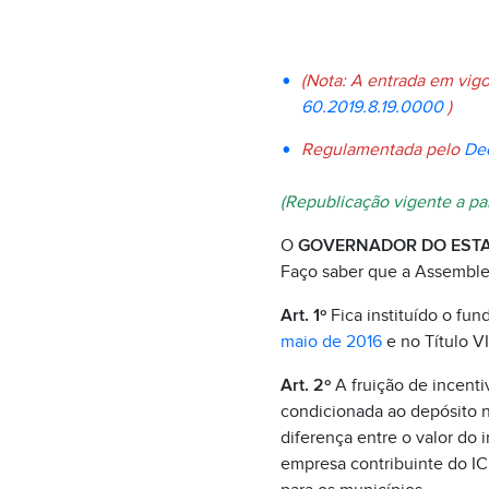
(Nota: A entrada em vigor
60.2019.8.19.0000
)
Regulamentada pelo
Dec
(Republicação vigente a part
O
GOVERNADOR DO ESTA
Faço saber que a Assemblei
Art. 1º
Fica instituído o fu
maio de 2016
e no Título V
Art. 2º
A fruição de incentiv
condicionada ao depósito no
diferença entre o valor do 
empresa contribuinte do ICM