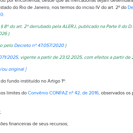
s ou por encomenda, desde que as mercadorias sejam desembar
stado do Rio de Janeiro, nos termos do inciso IV do art. 2º do
De
20
.
o § 8º do art. 2º derrubado pela ALERJ, publicado na Parte II do 
026 )
do pelo
Decreto nº 47.057/2020
)
.071/2025
, vigente a partir de 23.12.2025, com efeitos a partir de
/ou original ]
o fundo instituído no Artigo 1º:
nos limites do
Convênio CONFAZ nº 42, de 2016
, observados os 
;
ções financeiras de seus recursos;