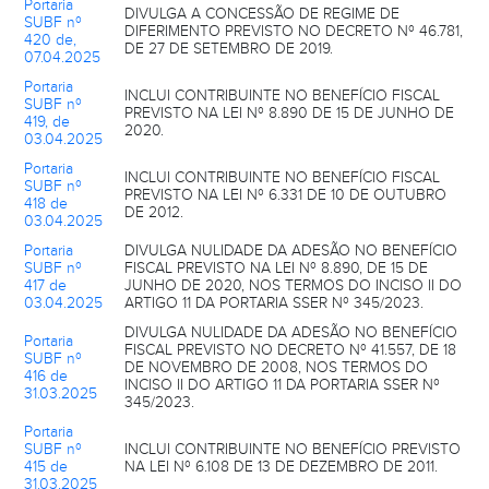
Portaria
DIVULGA A CONCESSÃO DE REGIME DE
SUBF nº
DIFERIMENTO PREVISTO NO DECRETO Nº 46.781,
420 de,
DE 27 DE SETEMBRO DE 2019.
07.04.2025
Portaria
INCLUI CONTRIBUINTE NO BENEFÍCIO FISCAL
SUBF nº
PREVISTO NA LEI Nº 8.890 DE 15 DE JUNHO DE
419, de
2020.
03.04.2025
Portaria
INCLUI CONTRIBUINTE NO BENEFÍCIO FISCAL
SUBF nº
PREVISTO NA LEI Nº 6.331 DE 10 DE OUTUBRO
418 de
DE 2012.
03.04.2025
Portaria
DIVULGA NULIDADE DA ADESÃO NO BENEFÍCIO
SUBF nº
FISCAL PREVISTO NA LEI Nº 8.890, DE 15 DE
417 de
JUNHO DE 2020, NOS TERMOS DO INCISO II DO
03.04.2025
ARTIGO 11 DA PORTARIA SSER Nº 345/2023.
DIVULGA NULIDADE DA ADESÃO NO BENEFÍCIO
Portaria
FISCAL PREVISTO NO DECRETO Nº 41.557, DE 18
SUBF nº
DE NOVEMBRO DE 2008, NOS TERMOS DO
416 de
INCISO II DO ARTIGO 11 DA PORTARIA SSER Nº
31.03.2025
345/2023.
Portaria
SUBF nº
INCLUI CONTRIBUINTE NO BENEFÍCIO PREVISTO
415 de
NA LEI Nº 6.108 DE 13 DE DEZEMBRO DE 2011.
31.03.2025