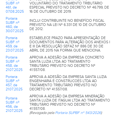
SUBF nº
VOLUNTÁRIO DO TRATAMENTO TRIBUTÁRIO
461, de
ESPECIAL PREVISTO NO DECRETO Nº 46.799, DE
07.08.2025
16 DE OUTUBRO DE 2019.
Portaria
INCLUI CONTRIBUINTE NO BENEFÍCIO FISCAL
SUBF nº
PREVISTO NA LEI Nº 6.331 DE 10 DE OUTUBRO
460, de
DE 2012.
30.07.2025
Portaria
ESTABELECE PRAZO PARA APRESENTAÇÃO DE
SUBF nº
DOCUMENTOS PARA ALTERAÇÃO DOS ANEXOS I
459, de
E III DA RESOLUÇÃO SEFAZ Nº 886 DE 30 DE
23.07.2025
ABRIL DE 2015 NA FORMA QUE MENCIONA.
Portaria
APROVA A ADESÃO DA EMPRESA CONCRETO
SUBF nº
SANTA LUZIA LTDA AO TRATAMENTO
458, de
TRIBUTÁRIO PREVISTO NO DECRETO Nº
21.07.2025
41.557/08.
Portaria
APROVA A ADESÃO DA EMPRESA SANTA LUZIA
SUBF nº
ENGENHARIA E CONSTRUCOES LTDA AO
457, de
TRATAMENTO TRIBUTÁRIO PREVISTO NO
21.07.2025
DECRETO Nº 41.557/08.
APROVA A ADESÃO DA EMPRESA MINERAÇÃO
Portaria
SANTA LUZIA DE ITAGUAI LTDA AO TRATAMENTO
SUBF nº
TRIBUTÁRIO PREVISTO NO DECRETO Nº
456, de
41.557/08.
21.07.2025
(Revogada pela
Portaria SUPBF nº 543/2026
)