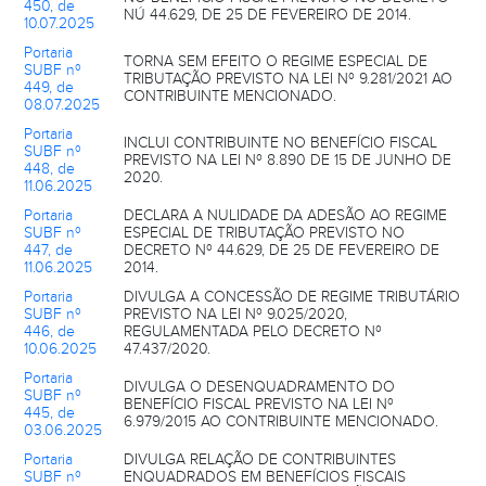
450, de
NÚ 44.629, DE 25 DE FEVEREIRO DE 2014.
10.07.2025
Portaria
TORNA SEM EFEITO O REGIME ESPECIAL DE
SUBF nº
TRIBUTAÇÃO PREVISTO NA LEI Nº 9.281/2021 AO
449, de
CONTRIBUINTE MENCIONADO.
08.07.2025
Portaria
INCLUI CONTRIBUINTE NO BENEFÍCIO FISCAL
SUBF nº
PREVISTO NA LEI Nº 8.890 DE 15 DE JUNHO DE
448, de
2020.
11.06.2025
Portaria
DECLARA A NULIDADE DA ADESÃO AO REGIME
SUBF nº
ESPECIAL DE TRIBUTAÇÃO PREVISTO NO
447, de
DECRETO Nº 44.629, DE 25 DE FEVEREIRO DE
11.06.2025
2014.
Portaria
DIVULGA A CONCESSÃO DE REGIME TRIBUTÁRIO
SUBF nº
PREVISTO NA LEI Nº 9.025/2020,
446, de
REGULAMENTADA PELO DECRETO Nº
10.06.2025
47.437/2020.
Portaria
DIVULGA O DESENQUADRAMENTO DO
SUBF nº
BENEFÍCIO FISCAL PREVISTO NA LEI Nº
445, de
6.979/2015 AO CONTRIBUINTE MENCIONADO.
03.06.2025
Portaria
DIVULGA RELAÇÃO DE CONTRIBUINTES
SUBF nº
ENQUADRADOS EM BENEFÍCIOS FISCAIS