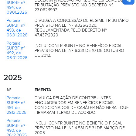
DECLARA A ADESÃO AO REGIME ESPECIAL DE
SUPBF nº
TRIBUTAÇÃO PREVISTO NO DECRETO Nº
494, de
23.082/1997.
09.01.2026
Portaria
DIVULGA A CONCESSÃO DE REGIME TRIBUTÁRIO
SUPBF nº
PREVISTO NA LEI Nº 9.025/2020,
493, de
REGULAMENTADA PELO DECRETO Nº
06.01.2026
47.437/2020
Portaria
INCLUI CONTRIBUINTE NO BENEFÍCIO FISCAL
SUPBF nº
PREVISTO NA LEI Nº 6.331 DE 10 DE OUTUBRO
492, de
DE 2012.
06.01.2026
2025
Nº
EMENTA
Portaria
DIVULGA RELAÇÃO DE CONTRIBUINTES
SUPBF nº
ENQUADRADOS EM BENEFÍCIOS FISCAIS
491, de
CONDICIONADOS DE CARÁTER NÃO GERAL QUE
29.12.2025
FIRMARAM TERMO DE ACORDO.
Portaria
INCLUI CONTRIBUINTE NO BENEFÍCIO FISCAL
SUPBF nº
PREVISTO NA LEI Nº 4.531 DE 31 DE MARÇO DE
490, de
2005.
26.12.2025