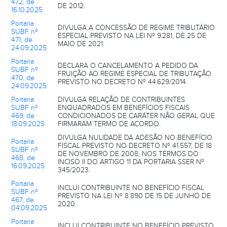
472, de
DE 2012.
16.10.2025
Portaria
DIVULGA A CONCESSÃO DE REGIME TRIBUTÁRIO
SUBF nº
ESPECIAL PREVISTO NA LEI Nº 9.281, DE 25 DE
471, de
MAIO DE 2021.
24.09.2025
Portaria
DECLARA O CANCELAMENTO A PEDIDO DA
SUBF nº
FRUIÇÃO AO REGIME ESPECIAL DE TRIBUTAÇÃO
470, de
PREVISTO NO DECRETO Nº 44.629/2014.
24.09.2025
Portaria
DIVULGA RELAÇÃO DE CONTRIBUINTES
SUBF nº
ENQUADRADOS EM BENEFÍCIOS FISCAIS
469, de
CONDICIONADOS DE CARÁTER NÃO GERAL QUE
18.09.2025
FIRMARAM TERMO DE ACORDO.
DIVULGA NULIDADE DA ADESÃO NO BENEFÍCIO
Portaria
FISCAL PREVISTO NO DECRETO Nº 41.557, DE 18
SUBF nº
DE NOVEMBRO DE 2008, NOS TERMOS DO
468, de
INCISO II DO ARTIGO 11 DA PORTARIA SSER Nº
16.09.2025
345/2023.
Portaria
INCLUI CONTRIBUINTE NO BENEFÍCIO FISCAL
SUBF nº
PREVISTO NA LEI Nº 8.890 DE 15 DE JUNHO DE
467, de
2020.
04.09.2025
Portaria
INCLUI CONTRIBUINTE NO BENEFÍCIO PREVISTO