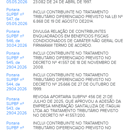
05.05.2026
23.082 DE 24 DE ABRIL DE 1997.
Portaria
INCLUI CONTRIBUINTE NO TRATAMENTO
SUPBF nº
TRIBUTÁRIO DIFERENCIADO PREVISTO NA LEI Nº
547, de
6.868 DE 19 DE AGOSTO DE2014.
05.05.2026
Portaria
DIVULGA RELAÇÃO DE CONTRIBUINTES
SUPBF nº
ENQUADRADOS EM BENEFÍCIOS FISCAIS
546, de
CONDICIONADOS DE CARÁTER NÃO GERAL QUE
30.04.2026
FIRMARAM TERMO DE ACORDO.
Portaria
INCLUI CONTRIBUINTE NO TRATAMENTO
SUPBF nº
TRIBUTÁRIO DIFERENCIADO PREVISTO NO
545, de
DECRETO Nº 41.557 DE 18 DE NOVEMBRO DE
29.04.2026
2008.
Portaria
INCLUI CONTRIBUINTE NO TRATAMENTO
SUPBF nº
TRIBUTÁRIO DIFERENCIADO PREVISTO NO
544, de
DECRETO Nº 25.666 DE 27 DE OUTUBRO DE
29.04.2026
1999.
REVOGA APORTARIA SUBFNº 456 DE 21 DE
Portaria
JULHO DE 2025, QUE APROVOU A ADESÃO DA
SUPBF nº
EMPRESA MINERAÇÃO SANTALUZIA DE ITAGUAI
543, de
LTDA AO TRATAMENTO TRIBUTÁRIO PREVISTO
29.04.2026
NO DECRETO Nº 41.557/200.
Portaria
INCLUI CONTRIBUINTE NO TRATAMENTO
SUPBF nº
TRIBUTÁRIO DIFERENCIADO PREVISTO NO