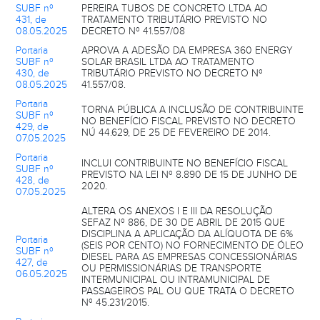
SUBF nº
PEREIRA TUBOS DE CONCRETO LTDA AO
431, de
TRATAMENTO TRIBUTÁRIO PREVISTO NO
08.05.2025
DECRETO Nº 41.557/08
Portaria
APROVA A ADESÃO DA EMPRESA 360 ENERGY
SUBF nº
SOLAR BRASIL LTDA AO TRATAMENTO
430, de
TRIBUTÁRIO PREVISTO NO DECRETO Nº
08.05.2025
41.557/08.
Portaria
TORNA PÚBLICA A INCLUSÃO DE CONTRIBUINTE
SUBF nº
NO BENEFÍCIO FISCAL PREVISTO NO DECRETO
429, de
NÚ 44.629, DE 25 DE FEVEREIRO DE 2014.
07.05.2025
Portaria
INCLUI CONTRIBUINTE NO BENEFÍCIO FISCAL
SUBF nº
PREVISTO NA LEI Nº 8.890 DE 15 DE JUNHO DE
428, de
2020.
07.05.2025
ALTERA OS ANEXOS I E III DA RESOLUÇÃO
SEFAZ Nº 886, DE 30 DE ABRIL DE 2015 QUE
DISCIPLINA A APLICAÇÃO DA ALÍQUOTA DE 6%
Portaria
(SEIS POR CENTO) NO FORNECIMENTO DE ÓLEO
SUBF nº
DIESEL PARA AS EMPRESAS CONCESSIONÁRIAS
427, de
OU PERMISSIONÁRIAS DE TRANSPORTE
06.05.2025
INTERMUNICIPAL OU INTRAMUNICIPAL DE
PASSAGEIROS PAL OU QUE TRATA O DECRETO
Nº 45.231/2015.