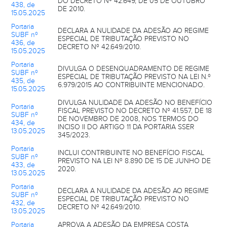
DO DECRETO Nº 42.649, DE 05 DE OUTUBRO
438, de
DE 2010.
15.05.2025
Portaria
DECLARA A NULIDADE DA ADESÃO AO REGIME
SUBF nº
ESPECIAL DE TRIBUTAÇÃO PREVISTO NO
436, de
DECRETO Nº 42.649/2010.
15.05.2025
Portaria
DIVULGA O DESENQUADRAMENTO DE REGIME
SUBF nº
ESPECIAL DE TRIBUTAÇÃO PREVISTO NA LEI N.º
435, de
6.979/2015 AO CONTRIBUINTE MENCIONADO.
15.05.2025
DIVULGA NULIDADE DA ADESÃO NO BENEFÍCIO
Portaria
FISCAL PREVISTO NO DECRETO Nº 41.557, DE 18
SUBF nº
DE NOVEMBRO DE 2008, NOS TERMOS DO
434, de
INCISO II DO ARTIGO 11 DA PORTARIA SSER
13.05.2025
345/2023.
Portaria
INCLUI CONTRIBUINTE NO BENEFÍCIO FISCAL
SUBF nº
PREVISTO NA LEI Nº 8.890 DE 15 DE JUNHO DE
433, de
2020.
13.05.2025
Portaria
DECLARA A NULIDADE DA ADESÃO AO REGIME
SUBF nº
ESPECIAL DE TRIBUTAÇÃO PREVISTO NO
432, de
DECRETO Nº 42.649/2010.
13.05.2025
Portaria
APROVA A ADESÃO DA EMPRESA COSTA