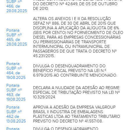
SUBF nº
DO DECRETO Nº 42.649, DE 05 DE OUTUBRO
466, de
DE 2010.
28.08.2025
ALTERA OS ANEXOS I E III DA RESOLUÇÃO
SEFAZ Nº 886, DE 30 DE ABRIL DE 2015 QUE
DISCIPLINA A APLICAÇÃO DA ALÍQUOTA DE 6%
Portaria
(SEIS POR CENTO) NO FORNECIMENTO DE ÓLEO
SUBF nº
DIESEL PARA AS EMPRESAS CONCESSIONÁRIAS
465, de
OU PERMISSIONÁRIAS DE TRANSPORTE
28.08.2025
INTERMUNICIPAL OU INTRAMUNICIPAL DE
PASSAGEIROS DE QUE TRATA O DECRETO Nº
45.231/2015.
Portaria
DIVULGA O DESENQUADRAMENTO DO
SUBF nº
BENEFÍCIO FISCAL PREVISTO NA LEI N.º
464, de
6.979/2015 AO CONTRIBUINTE MENCIONADO.
19.08.2025
Portaria
DECLARA A NULIDADE DA ADESÃO AO REGIME
SUBF nº
ESPECIAL DE TRIBUTAÇÃO PREVISTO NA LEI Nº
463, de
10.329/2024.
19.08.2025
Portaria
APROVA A ADESÃO DA EMPRESA VALGROUP
SUBF nº
BRASIL II INDÚSTRIA DE EMBALAGENS
462 de
PLÁSTICAS LTDA AO TRATAMENTO TRIBUTÁRIO
13.08.2025
PREVISTO NO DECRETO Nº 41.557/08.
Portaria
DIVULGA O DESENQUADRAMENTO